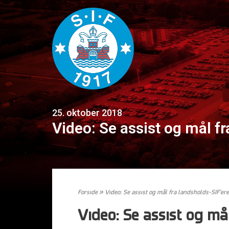
25. oktober 2018
Video: Se assist og mål fr
Forside
»
Video: Se assist og mål fra landsholds-SIF’ere
Video: Se assist og må