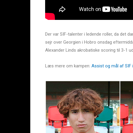
Der var SIF-talenter i ledende roller, da det
sejr over Georgien i Hobro onsdag eftermiddag
Alexander Linds akrobatiske scoring til 3-1 ud
Læs mere om kampen:
Assist og mål af SIF 