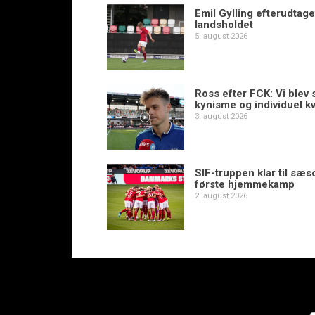
Emil Gylling efterudtaget
landsholdet
5. august 2026
Ross efter FCK: Vi blev s
kynisme og individuel kv
3. august 2026
SIF-truppen klar til sæ
første hjemmekamp
2. august 2026