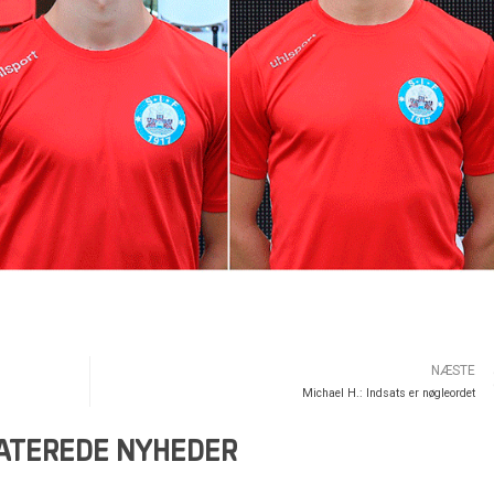
NÆSTE
Michael H.: Indsats er nøgleordet
ATEREDE NYHEDER