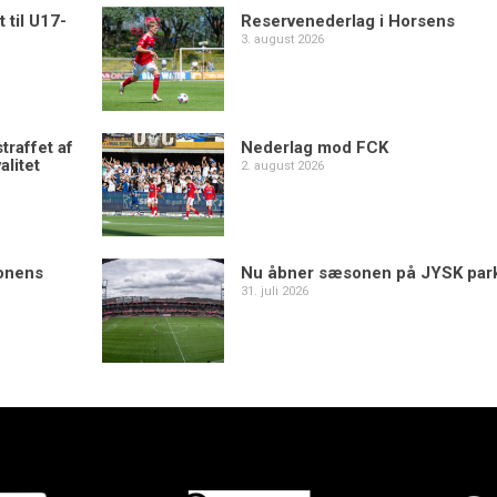
 til U17-
Reservenederlag i Horsens
3. august 2026
traffet af
Nederlag mod FCK
alitet
2. august 2026
sonens
Nu åbner sæsonen på JYSK par
31. juli 2026