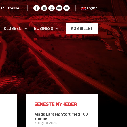
st
Presse
English
KLUBBEN
BUSINESS
KØB BILLET
SENESTE NYHEDER
Mads Larsen: Stort med 100
kampe
7. august 2026