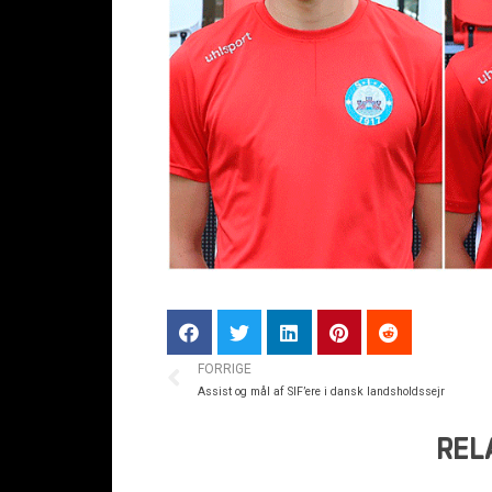
FORRIGE
Assist og mål af SIF’ere i dansk landsholdssejr
REL