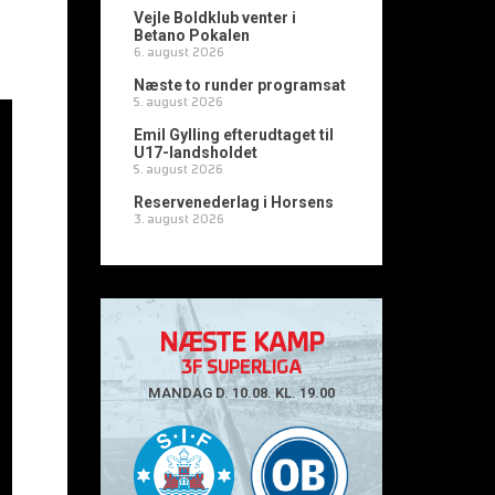
Vejle Boldklub venter i
Betano Pokalen
6. august 2026
Næste to runder programsat
5. august 2026
Emil Gylling efterudtaget til
U17-landsholdet
5. august 2026
Reservenederlag i Horsens
3. august 2026
NÆSTE KAMP
3F SUPERLIGA
MANDAG D. 10.08. KL. 19.00