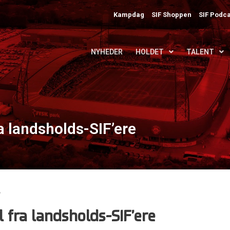
Kampdag
SIF Shoppen
SIF Podca
NYHEDER
HOLDET
TALENT
a landsholds-SIF’ere
l fra landsholds-SIF’ere