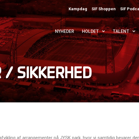
Kampdag
SIF Shoppen
SIF Podca
NYHEDER
HOLDET
TALENT
 / SIKKERHED
 afvikling af arrangementer på JYSK park, hvor vi samtidig bevarer de