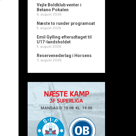
Vejle Boldklub venter i
Betano Pokalen
6. august 2026
Næste to runder programsat
5. august 2026
Emil Gylling efterudtaget til
U17-landsholdet
5. august 2026
Reservenederlag i Horsens
3. august 2026
NÆSTE KAMP
3F SUPERLIGA
MANDAG D. 10.08. KL. 19.00