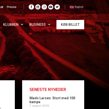
st
Presse
English
KLUBBEN
BUSINESS
KØB BILLET
SENESTE NYHEDER
Mads Larsen: Stort med 100
kampe
7. august 2026
n