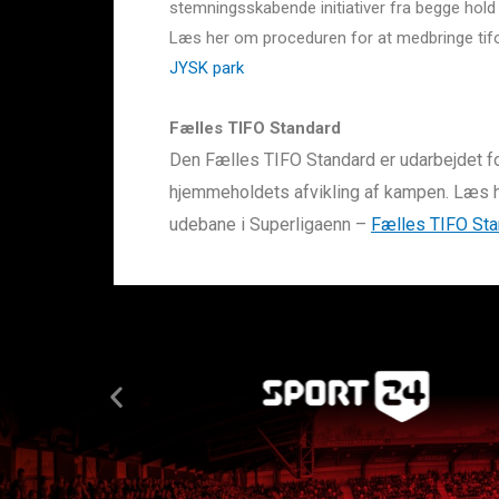
stemningsskabende initiativer fra begge hol
Læs her om proceduren for at medbringe tifo
JYSK park
Fælles TIFO Standard
Den Fælles TIFO Standard er udarbejdet fo
hjemmeholdets afvikling af kampen. Læs h
udebane i Superligaenn –
Fælles TIFO Sta