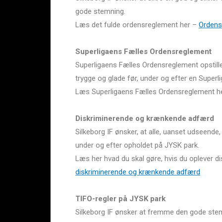
gode stemning.
Læs det fulde ordensreglement her –
Ordens
Superligaens Fælles Ordensreglement
Superligaens Fælles Ordensreglement opstiller
trygge og glade før, under og efter en Superl
Læs Superligaens Fælles Ordensreglement h
Diskriminerende og krænkende adfærd
Silkeborg IF ønsker, at alle, uanset udseende,
under og efter opholdet på JYSK park.
Læs her hvad du skal gøre, hvis du oplever 
diskriminerende og krænkende adfærd
TIFO-regler på JYSK park
Silkeborg IF ønsker at fremme den gode stemn