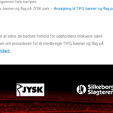
d igennem hele kampen.
, banner og flag på JYSK park –
Ansøgning til TIFO, banner og flag p
r at sikre de bedste forhold for udeholdets tilskuere samt
er om proceduren for at medbringe TIFO, banner og flag på
ndard