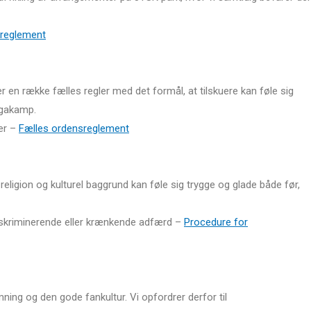
reglement
 en række fælles regler med det formål, at tilskuere kan føle sig
igakamp.
er –
Fælles ordensreglement
 religion og kulturel baggrund kan føle sig trygge og glade både før,
diskriminerende eller krænkende adfærd –
Procedure for
ing og den gode fankultur. Vi opfordrer derfor til