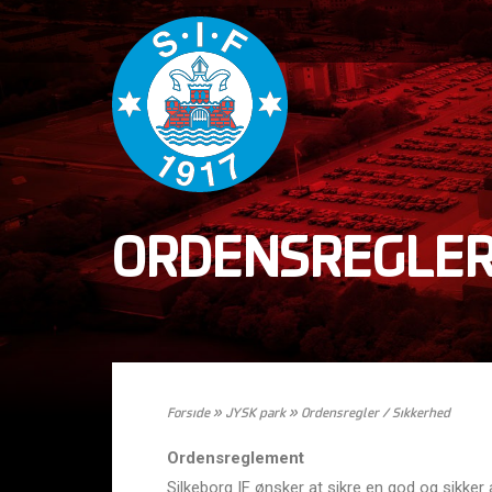
ORDENSREGLER
Forside
»
JYSK park
»
Ordensregler / Sikkerhed
Ordensreglement
Silkeborg IF ønsker at sikre en god og sikker