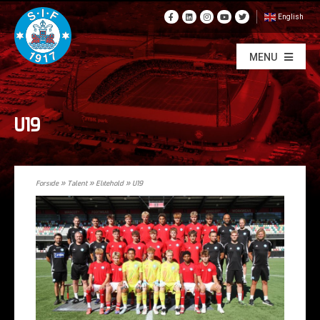
English
MENU
U19
Forside
»
Talent
»
Elitehold
»
U19