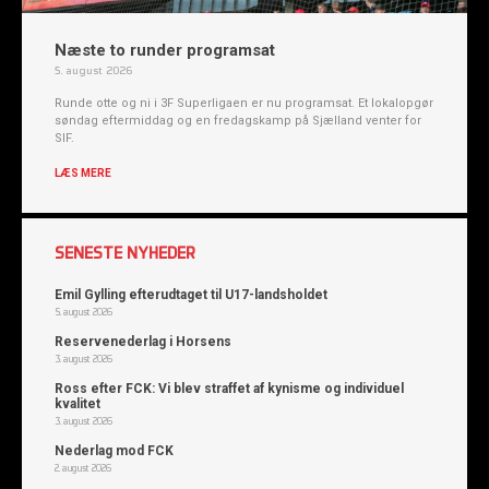
Næste to runder programsat
5. august 2026
Runde otte og ni i 3F Superligaen er nu programsat. Et lokalopgør
søndag eftermiddag og en fredagskamp på Sjælland venter for
SIF.
LÆS MERE
SENESTE NYHEDER
Emil Gylling efterudtaget til U17-landsholdet
5. august 2026
Reservenederlag i Horsens
3. august 2026
Ross efter FCK: Vi blev straffet af kynisme og individuel
kvalitet
3. august 2026
Nederlag mod FCK
2. august 2026