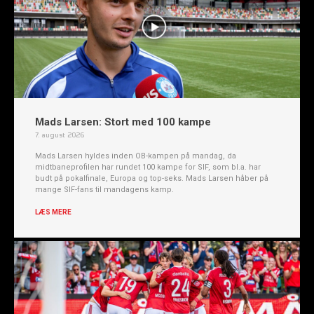
Mads Larsen: Stort med 100 kampe
7. august 2026
Mads Larsen hyldes inden OB-kampen på mandag, da
midtbaneprofilen har rundet 100 kampe for SIF, som bl.a. har
budt på pokalfinale, Europa og top-seks. Mads Larsen håber på
mange SIF-fans til mandagens kamp.
LÆS MERE