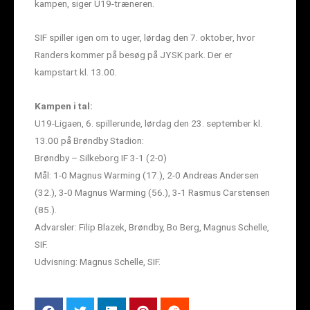
kampen, siger U19-træneren.
SIF spiller igen om to uger, lørdag den 7. oktober, hvor
Randers kommer på besøg på JYSK park. Der er
kampstart kl. 13.00.
Kampen i tal:
U19-Ligaen, 6. spillerunde, lørdag den 23. september kl.
13.00 på Brøndby Stadion:
Brøndby – Silkeborg IF 3-1 (2-0)
Mål: 1-0 Magnus Warming (17.), 2-0 Andreas Andersen
(32.), 3-0 Magnus Warming (56.), 3-1 Rasmus Carstensen
(85.).
Advarsler: Filip Blazek, Brøndby, Bo Berg, Magnus Schelle,
SIF.
Udvisning: Magnus Schelle, SIF.