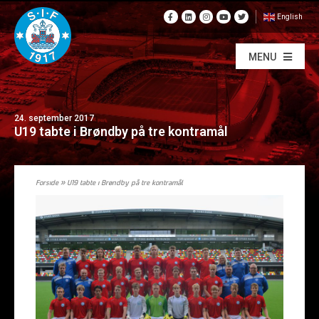
English
MENU
24. september 2017
U19 tabte i Brøndby på tre kontramål
Forside
»
U19 tabte i Brøndby på tre kontramål