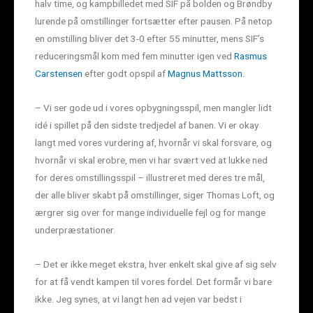
halv time, og kampbilledet med SIF på bolden og Brøndby
lurende på omstillinger fortsætter efter pausen. På netop
en omstilling bliver det 3-0 efter 55 minutter, mens SIF’s
reduceringsmål kom med fem minutter igen ved
Rasmus
Carstensen
efter godt opspil af
Magnus Mattsson.
– Vi ser gode ud i vores opbygningsspil, men mangler lidt
idé i spillet på den sidste tredjedel af banen. Vi er okay
langt med vores vurdering af, hvornår vi skal forsvare, og
hvornår vi skal erobre, men vi har svært ved at lukke ned
for deres omstillingsspil – illustreret med deres tre mål,
der alle bliver skabt på omstillinger, siger Thomas Loft, og
ærgrer sig over for mange individuelle fejl og for mange
underpræstationer.
– Det er ikke meget ekstra, hver enkelt skal give af sig selv
for at få vendt kampen til vores fordel. Det formår vi bare
ikke. Jeg synes, at vi langt hen ad vejen var bedst i