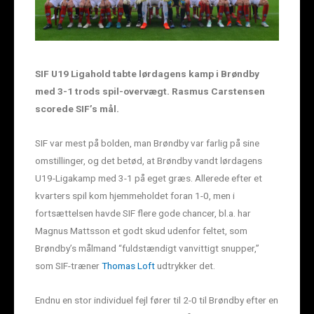
SIF U19 Ligahold tabte lørdagens kamp i Brøndby
med 3-1 trods spil-overvægt. Rasmus Carstensen
scorede SIF’s mål.
SIF var mest på bolden, man Brøndby var farlig på sine
omstillinger, og det betød, at Brøndby vandt lørdagens
U19-Ligakamp med 3-1 på eget græs. Allerede efter et
kvarters spil kom hjemmeholdet foran 1-0, men i
fortsættelsen havde SIF flere gode chancer, bl.a. har
Magnus Mattsson et godt skud udenfor feltet, som
Brøndby’s målmand “fuldstændigt vanvittigt snupper,”
som SIF-træner
Thomas Loft
udtrykker det.
Endnu en stor individuel fejl fører til 2-0 til Brøndby efter en