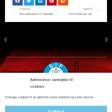
FORRIGE
NÆSTE
Klart nederlag til U17 i Brøndby
Flot U13 fight gav sejr
Administrer samtykke til
cookies
Silkeborg IF A/S · JYSK park, Ansvej 104 · DK-8600 Silkeborg
Vi bruger cookies til at optimere vores websted og vores service.
Tlf 8680 4477 · Fax 8680 4647 · Kontortid man-fre kl. 9-15
Godkend