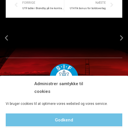
FORRIGE
NÆSTE
U19 tabte i Brøndby på tre kontramål
U14 fik bonus for boldovertag
Administrer samtykke til
cookies
Silkeborg IF A/S · JYSK park, Ansvej 104 · DK-8600 Silkeborg
Vi bruger cookies til at optimere vores websted og vores service.
Tlf 8680 4477 · Fax 8680 4647 · Kontortid man-fre kl. 9-15
Godkend
Privatlivspolitik