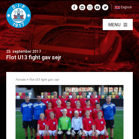
English
MENU
25. september 2017
Flot U13 fight gav sejr
Forside
»
Flot U13 fight gav sejr