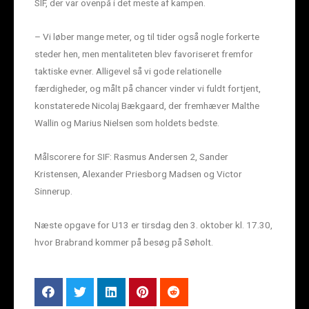
SIF, der var ovenpå i det meste af kampen.
– Vi løber mange meter, og til tider også nogle forkerte
steder hen, men mentaliteten blev favoriseret fremfor
taktiske evner. Alligevel så vi gode relationelle
færdigheder, og målt på chancer vinder vi fuldt fortjent,
konstaterede Nicolaj Bækgaard, der fremhæver Malthe
Wallin og Marius Nielsen som holdets bedste.
Målscorere for SIF: Rasmus Andersen 2, Sander
Kristensen, Alexander Priesborg Madsen og Victor
Sinnerup.
Næste opgave for U13 er tirsdag den 3. oktober kl. 17.30,
hvor Brabrand kommer på besøg på Søholt.