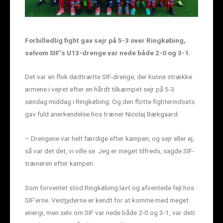
Forbilledlig fight gav sejr på 5-3 over Ringkøbing,
selvom SIF’s U13-drenge var nede både 2-0 og 3-1.
Det var en flok dødtrætte SIF-drenge, der kunne strække
armene i vejret efter en hårdt tilkæmpet sejr på 5-3
søndag middag i Ringkøbing. Og den flotte fighterindsats
gav fuld anerkendelse hos træner Nicolaj Bækgaard.
– Drengene var helt færdige efter kampen, og sejr eller ej,
så var det det, vi ville se. Jeg er meget tilfreds, sagde SIF-
træneren efter kampen.
Som forventet stod Ringkøbing lavt og afventede fejl hos
SIF’erne. Vestjyderne er kendt for at komme med meget
energi, men selv om SIF var nede både 2-0 og 3-1, var detr