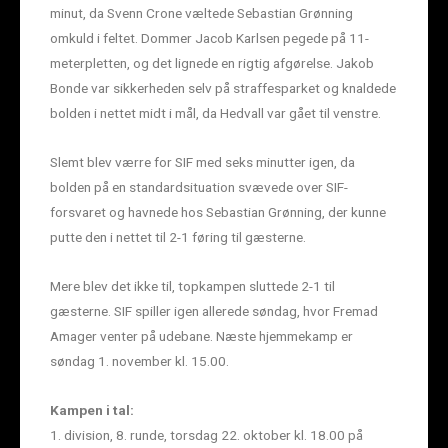
minut, da Svenn Crone væltede Sebastian Grønning
omkuld i feltet. Dommer Jacob Karlsen pegede på 11-
meterpletten, og det lignede en rigtig afgørelse. Jakob
Bonde var sikkerheden selv på straffesparket og knaldede
bolden i nettet midt i mål, da Hedvall var gået til venstre.
Slemt blev værre for SIF med seks minutter igen, da
bolden på en standardsituation svævede over SIF-
forsvaret og havnede hos Sebastian Grønning, der kunne
putte den i nettet til 2-1 føring til gæsterne.
Mere blev det ikke til, topkampen sluttede 2-1 til
gæsterne. SIF spiller igen allerede søndag, hvor Fremad
Amager venter på udebane. Næste hjemmekamp er
søndag 1. november kl. 15.00.
Kampen i tal:
1. division, 8. runde, torsdag 22. oktober kl. 18.00 på