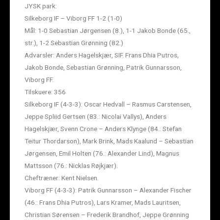
JYSK park:
Silkeborg IF – Viborg FF 1-2 (1-0)
Mål: 1-0 Sebastian Jørgensen (8.), 1-1 Jakob Bonde (65.,
str.), 1-2 Sebastian Grønning (82.)
Advarsler: Anders Hagelskjær, SIF. Frans Dhia Putros,
Jakob Bonde, Sebastian Grønning, Patrik Gunnarsson,
Viborg FF.
Tilskuere: 356
Silkeborg IF (4-3-3): Oscar Hedvall – Rasmus Carstensen,
Jeppe Spliid Gertsen (83.: Nicolai Vallys), Anders
Hagelskjær, Svenn Crone – Anders Klynge (84.: Stefan
Teitur Thordarson), Mark Brink, Mads Kaalund – Sebastian
Jørgensen, Emil Holten (76.: Alexander Lind), Magnus
Mattsson (76.: Nicklas Røjkjær).
Cheftræner: Kent Nielsen.
Viborg FF (4-3-3): Patrik Gunnarsson – Alexander Fischer
(46.: Frans Dhia Putros), Lars Kramer, Mads Lauritsen,
Christian Sørensen – Frederik Brandhof, Jeppe Grønning