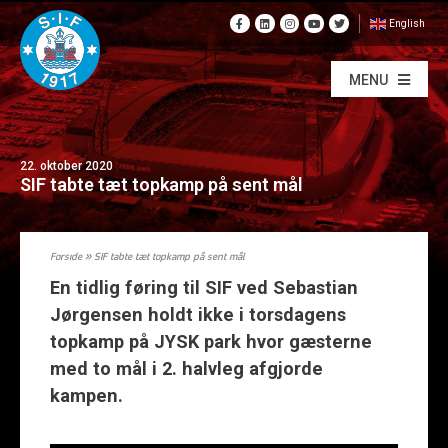
English
MENU
22. oktober 2020
SIF tabte tæt topkamp på sent mål
Forside
»
SIF tabte tæt topkamp på sent mål
En tidlig føring til SIF ved Sebastian
Jørgensen holdt ikke i torsdagens
topkamp på JYSK park hvor gæsterne
med to mål i 2. halvleg afgjorde
kampen.