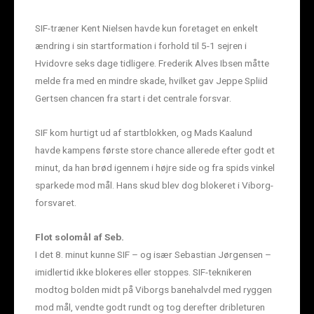
SIF-træner Kent Nielsen havde kun foretaget en enkelt
ændring i sin startformation i forhold til 5-1 sejren i
Hvidovre seks dage tidligere. Frederik Alves Ibsen måtte
melde fra med en mindre skade, hvilket gav Jeppe Spliid
Gertsen chancen fra start i det centrale forsvar.
SIF kom hurtigt ud af startblokken, og Mads Kaalund
havde kampens første store chance allerede efter godt et
minut, da han brød igennem i højre side og fra spids vinkel
sparkede mod mål. Hans skud blev dog blokeret i Viborg-
forsvaret.
Flot solomål af Seb.
I det 8. minut kunne SIF – og især Sebastian Jørgensen –
imidlertid ikke blokeres eller stoppes. SIF-teknikeren
modtog bolden midt på Viborgs banehalvdel med ryggen
mod mål, vendte godt rundt og tog derefter dribleturen