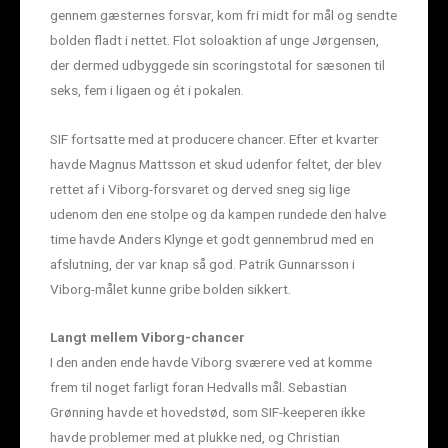
gennem gæsternes forsvar, kom fri midt for mål og sendte
bolden fladt i nettet. Flot soloaktion af unge Jørgensen,
der dermed udbyggede sin scoringstotal for sæsonen til
seks, fem i ligaen og ét i pokalen.
SIF fortsatte med at producere chancer. Efter et kvarter
havde Magnus Mattsson et skud udenfor feltet, der blev
rettet af i Viborg-forsvaret og derved sneg sig lige
udenom den ene stolpe og da kampen rundede den halve
time havde Anders Klynge et godt gennembrud med en
afslutning, der var knap så god. Patrik Gunnarsson i
Viborg-målet kunne gribe bolden sikkert.
Langt mellem Viborg-chancer
I den anden ende havde Viborg sværere ved at komme
frem til noget farligt foran Hedvalls mål. Sebastian
Grønning havde et hovedstød, som SIF-keeperen ikke
havde problemer med at plukke ned, og Christian