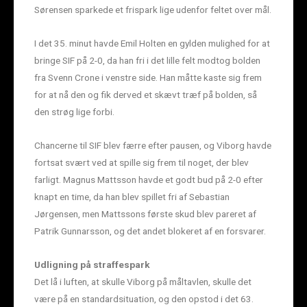
Sørensen sparkede et frispark lige udenfor feltet over mål.
I det 35. minut havde Emil Holten en gylden mulighed for at
bringe SIF på 2-0, da han fri i det lille felt modtog bolden
fra Svenn Crone i venstre side. Han måtte kaste sig frem
for at nå den og fik derved et skævt træf på bolden, så
den strøg lige forbi.
Chancerne til SIF blev færre efter pausen, og Viborg havde
fortsat svært ved at spille sig frem til noget, der blev
farligt. Magnus Mattsson havde et godt bud på 2-0 efter
knapt en time, da han blev spillet fri af Sebastian
Jørgensen, men Mattssons første skud blev pareret af
Patrik Gunnarsson, og det andet blokeret af en forsvarer.
Udligning på straffespark
Det lå i luften, at skulle Viborg på måltavlen, skulle det
være på en standardsituation, og den opstod i det 63.