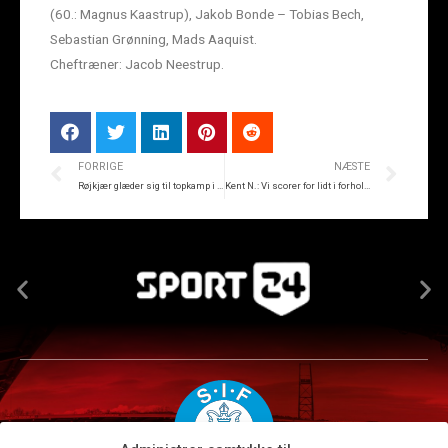
(60.: Magnus Kaastrup), Jakob Bonde – Tobias Bech,
Sebastian Grønning, Mads Aaquist.
Cheftræner: Jacob Neestrup.
FORRIGE
NÆSTE
Røjkjær glæder sig til topkamp i rød trøje
Kent N.: Vi scorer for lidt i forhold til chancerne