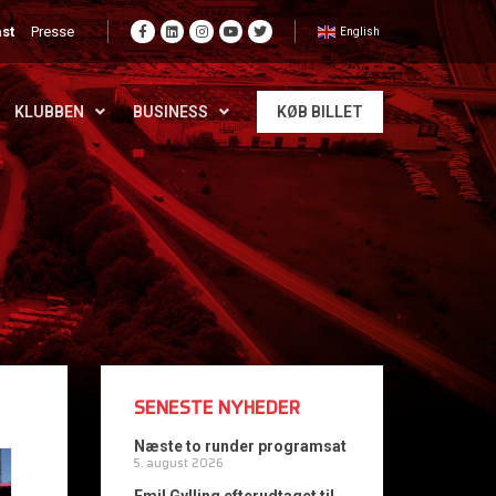
st
Presse
English
KLUBBEN
BUSINESS
KØB BILLET
SENESTE NYHEDER
Næste to runder programsat
5. august 2026