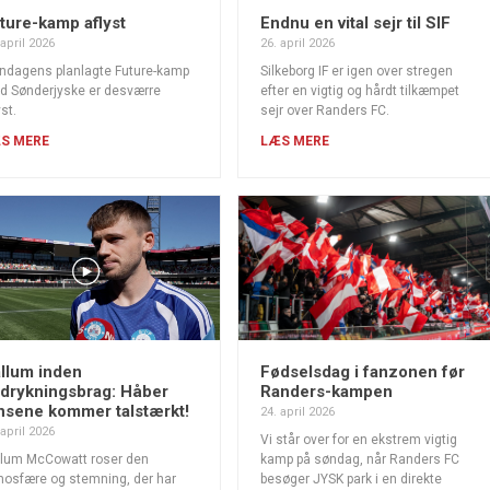
ture-kamp aflyst
Endnu en vital sejr til SIF
 april 2026
26. april 2026
ndagens planlagte Future-kamp
Silkeborg IF er igen over stregen
 Sønderjyske er desværre
efter en vigtig og hårdt tilkæmpet
yst.
sejr over Randers FC.
S MERE
LÆS MERE
llum inden
Fødselsdag i fanzonen før
drykningsbrag: Håber
Randers-kampen
nsene kommer talstærkt!
24. april 2026
 april 2026
Vi står over for en ekstrem vigtig
llum McCowatt roser den
kamp på søndag, når Randers FC
osfære og stemning, der har
besøger JYSK park i en direkte