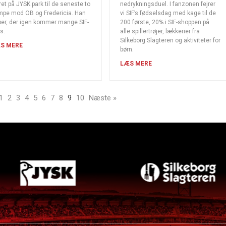
et på JYSK park til de seneste to
nedrykningsduel. I fanzonen fejrer
pe mod OB og Fredericia. Han
vi SIF’s fødselsdag med kage til de
er, der igen kommer mange SIF-
200 første, 20% i SIF-shoppen på
s.
alle spillertrøjer, lækkerier fra
Silkeborg Slagteren og aktiviteter for
S MERE
børn.
LÆS MERE
1
2
3
4
5
6
7
8
9
10
Næste »