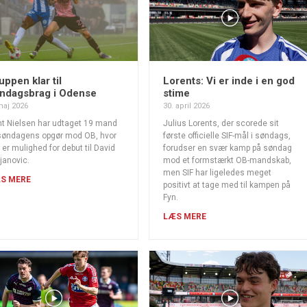
uppen klar til
Lorents: Vi er inde i en god
ndagsbrag i Odense
stime
maj 2026
30. april 2026
t Nielsen har udtaget 19 mand
Julius Lorents, der scorede sit
 søndagens opgør mod OB, hvor
første officielle SIF-mål i søndags,
 er mulighed for debut til David
forudser en svær kamp på søndag
janovic.
mod et formstærkt OB-mandskab,
men SIF har ligeledes meget
S MERE
positivt at tage med til kampen på
Fyn.
LÆS MERE