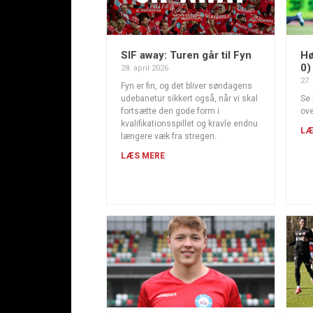
SIF away: Turen går til Fyn
Hø
0)
28. april 2026
27.
Fyn er fin, og det bliver søndagens
udebanetur sikkert også, når vi skal
Se 
fortsætte den gode form i
ove
kvalifikationsspillet og kravle endnu
LÆ
længere væk fra stregen.
LÆS MERE