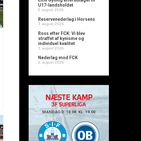
Emil Gylling efterudtaget til
U17-landsholdet
5. august 2026
Reservenederlag i Horsens
3. august 2026
Ross efter FCK: Vi blev
straffet af kynisme og
individuel kvalitet
3. august 2026
Nederlag mod FCK
2. august 2026
NÆSTE KAMP
3F SUPERLIGA
MANDAG D. 10.08. KL. 19.00