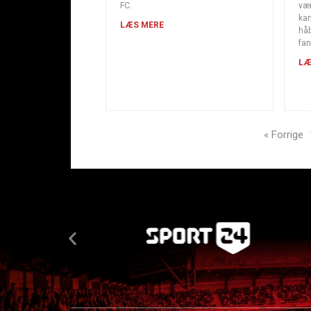
FC.
vær
kam
LÆS MERE
håb
fan
LÆ
« Forrige