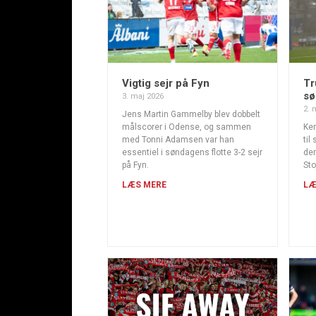
Vigtig sejr på Fyn
Tr
sø
3. maj 2026
2. 
Jens Martin Gammelby blev dobbelt
målscorer i Odense, og sammen
Ken
med Tonni Adamsen var han
til
essentiel i søndagens flotte 3-2 sejr
der
på Fyn.
Sto
LÆS MERE
LÆ