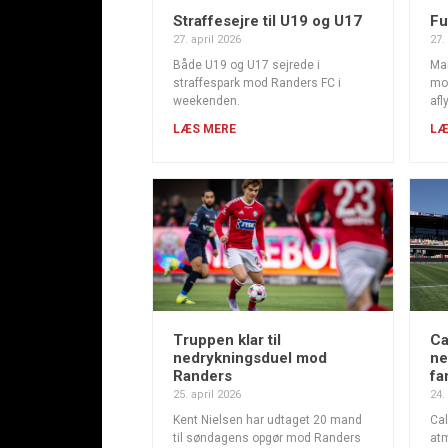
Straffesejre til U19 og U17
Fu
27. april 2026
27.
Både U19 og U17 sejrede i
Ma
straffespark mod Randers FC i
mod
weekenden.
afl
LÆS MERE
LÆ
Truppen klar til
Ca
nedrykningsduel mod
ne
Randers
fa
25. april 2026
24.
Kent Nielsen har udtaget 20 mand
Ca
til søndagens opgør mod Randers
atm