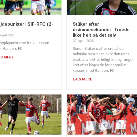
jdepunkter | SIF-RFC (2-
Stüker efter
drømmesekunder: Troede
ikke helt på det selv
 april 2026
27. april 2026
højdepunkterne fra 2-0 sejren
r Randers FC.
Simon Stüker sætter ord på de
hektiske sekunder, hvor den unge
S MERE
back blev skiftet tidligt ind og meget
kort efter klappede føringsmålet i
kassen mod Randers FC.
LÆS MERE