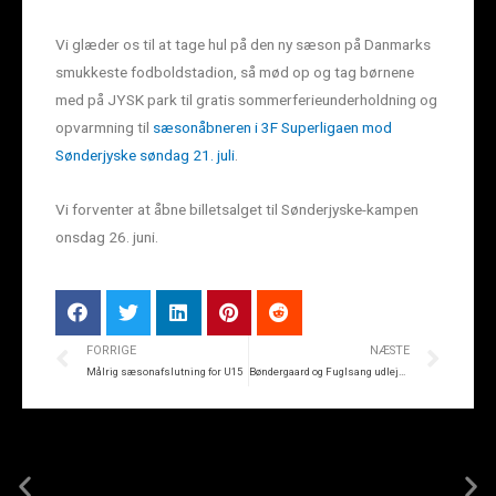
Vi glæder os til at tage hul på den ny sæson på Danmarks
smukkeste fodboldstadion, så mød op og tag børnene
med på JYSK park til gratis sommerferieunderholdning og
opvarmning til
sæsonåbneren i 3F Superligaen mod
Sønderjyske søndag 21. juli
.
Vi forventer at åbne billetsalget til Sønderjyske-kampen
onsdag 26. juni.
FORRIGE
NÆSTE
Målrig sæsonafslutning for U15
Bøndergaard og Fuglsang udlejes til Fredericia