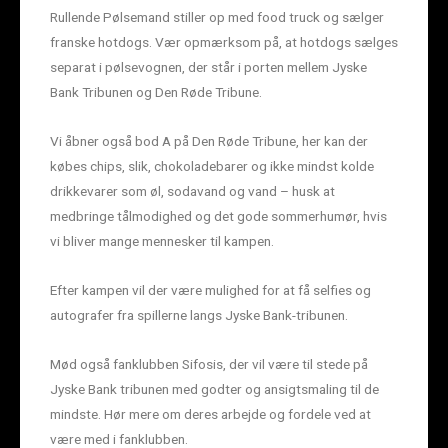
Rullende Pølsemand stiller op med food truck og sælger
franske hotdogs. Vær opmærksom på, at hotdogs sælges
separat i pølsevognen, der står i porten mellem Jyske
Bank Tribunen og Den Røde Tribune.
Vi åbner også bod A på Den Røde Tribune, her kan der
købes chips, slik, chokoladebarer og ikke mindst kolde
drikkevarer som øl, sodavand og vand – husk at
medbringe tålmodighed og det gode sommerhumør, hvis
vi bliver mange mennesker til kampen.
Efter kampen vil der være mulighed for at få selfies og
autografer fra spillerne langs Jyske Bank-tribunen.
Mød også fanklubben Sifosis, der vil være til stede på
Jyske Bank tribunen med godter og ansigtsmaling til de
mindste. Hør mere om deres arbejde og fordele ved at
være med i fanklubben.