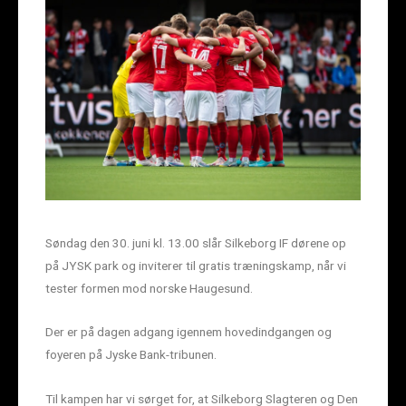
Søndag den 30. juni kl. 13.00 slår Silkeborg IF dørene op
på JYSK park og inviterer til gratis træningskamp, når vi
tester formen mod norske Haugesund.
Der er på dagen adgang igennem hovedindgangen og
foyeren på Jyske Bank-tribunen.
Til kampen har vi sørget for, at Silkeborg Slagteren og Den