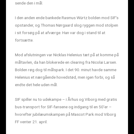
sende den i mål.
I den anden ende bankede Rasmus Würtz bolden mod SIF’s
opstander, og Thomas Nørgaard slog ryggen mod stolpen
i sit forsøg på at afværge. Han var dog i stand til at
fortsætte.
Mod afslutningen var Nicklas Helenius tæt på at komme på
måltavlen, da han blokerede en clearing fra Nicolai Larsen.
Bolden røg dog til målspark. I det 90. minut havde samme
Helenius et nærgående hovedstød, men igen forbi, og så
endte det hele uden mål.
SIF spiller nu to udekampe – i Århus og Viborg med gratis
bus-transport for SIF-fansene og indgang til en 50’er –
hvorefter jubilæumskampen på Mascot Park mod Viborg
FF venter 21. april.