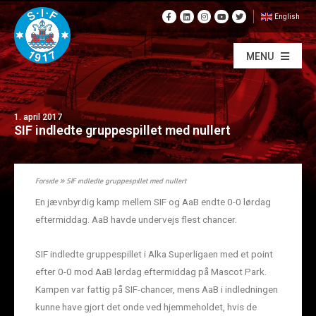
English
MENU
1. april 2017
SIF indledte gruppespillet med nullert
Forside
»
SIF indledte gruppespillet med nullert
En jævnbyrdig kamp mellem SIF og AaB endte 0-0 lørdag
eftermiddag. AaB havde undervejs flest chancer.
SIF indledte gruppespillet i Alka Superligaen med et point
efter 0-0 mod AaB lørdag eftermiddag på Mascot Park.
Kampen var fattig på SIF-chancer, mens AaB i indledningen
kunne have gjort det onde ved hjemmeholdet, hvis de