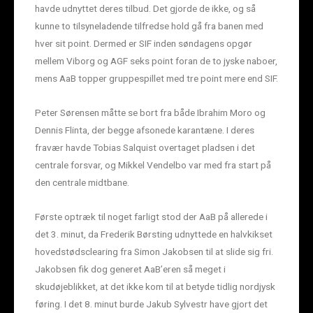
havde udnyttet deres tilbud. Det gjorde de ikke, og så
kunne to tilsyneladende tilfredse hold gå fra banen med
hver sit point. Dermed er SIF inden søndagens opgør
mellem Viborg og AGF seks point foran de to jyske naboer,
mens AaB topper gruppespillet med tre point mere end SIF.
Peter Sørensen måtte se bort fra både Ibrahim Moro og
Dennis Flinta, der begge afsonede karantæne. I deres
fravær havde Tobias Salquist overtaget pladsen i det
centrale forsvar, og Mikkel Vendelbo var med fra start på
den centrale midtbane.
Første optræk til noget farligt stod der AaB på allerede i
det 3. minut, da Frederik Børsting udnyttede en halvkikset
hovedstødsclearing fra Simon Jakobsen til at slide sig fri.
Jakobsen fik dog generet AaB’eren så meget i
skudøjeblikket, at det ikke kom til at betyde tidlig nordjysk
føring. I det 8. minut burde Jakub Sylvestr have gjort det