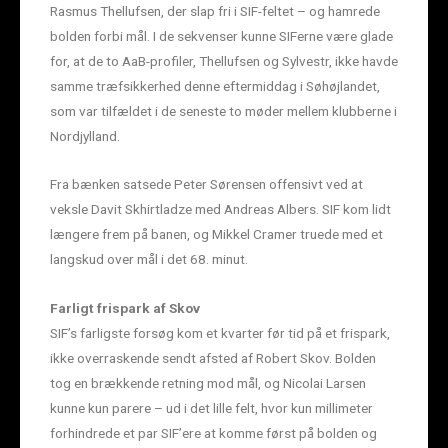
Rasmus Thellufsen, der slap fri i SIF-feltet – og hamrede
bolden forbi mål. I de sekvenser kunne SIFerne være glade
for, at de to AaB-profiler, Thellufsen og Sylvestr, ikke havde
samme træfsikkerhed denne eftermiddag i Søhøjlandet,
som var tilfældet i de seneste to møder mellem klubberne i
Nordjylland.
Fra bænken satsede Peter Sørensen offensivt ved at
veksle Davit Skhirtladze med Andreas Albers. SIF kom lidt
længere frem på banen, og Mikkel Cramer truede med et
langskud over mål i det 68. minut.
Farligt frispark af Skov
SIF’s farligste forsøg kom et kvarter før tid på et frispark,
ikke overraskende sendt afsted af Robert Skov. Bolden
tog en brækkende retning mod mål, og Nicolai Larsen
kunne kun parere – ud i det lille felt, hvor kun millimeter
forhindrede et par SIF’ere at komme først på bolden og