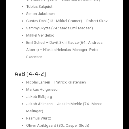
Tobias Salquist
Simon Jakobsen
Gustav Dahl (13.: Mikkel Cramer) – Robert Skov
Sammy Skytte (74.: Mads Emil Madsen)
Mikkel Vendelbo
Emil Scheel – Davit Skhirtladze (64.: Andreas
Albers) – Nicklas Helenius. Manager: Peter
Sørensen
AaB (4-4-2)
Nicolai Larsen – Patrick Kristensen
Markus Holgersson
Jakob Blåbjerg
Jakob Ahlmann – Joakim Mæhle (74.: Marco
Meilinger)
Rasmus Würtz
Oliver Abildgaard (80.: Casper Sloth)