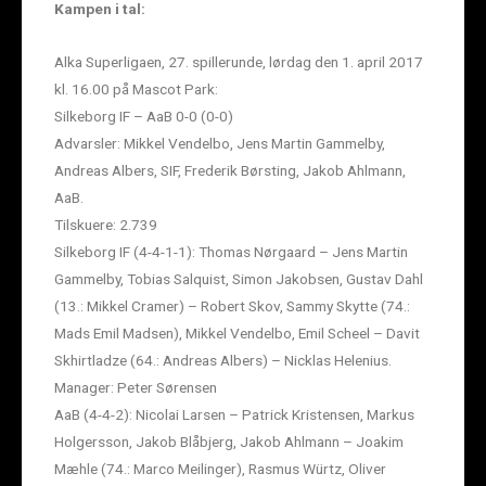
Kampen i tal:
Alka Superligaen, 27. spillerunde, lørdag den 1. april 2017
kl. 16.00 på Mascot Park:
Silkeborg IF – AaB 0-0 (0-0)
Advarsler: Mikkel Vendelbo, Jens Martin Gammelby,
Andreas Albers, SIF, Frederik Børsting, Jakob Ahlmann,
AaB.
Tilskuere: 2.739
Silkeborg IF (4-4-1-1): Thomas Nørgaard – Jens Martin
Gammelby, Tobias Salquist, Simon Jakobsen, Gustav Dahl
(13.: Mikkel Cramer) – Robert Skov, Sammy Skytte (74.:
Mads Emil Madsen), Mikkel Vendelbo, Emil Scheel – Davit
Skhirtladze (64.: Andreas Albers) – Nicklas Helenius.
Manager: Peter Sørensen
AaB (4-4-2): Nicolai Larsen – Patrick Kristensen, Markus
Holgersson, Jakob Blåbjerg, Jakob Ahlmann – Joakim
Mæhle (74.: Marco Meilinger), Rasmus Würtz, Oliver