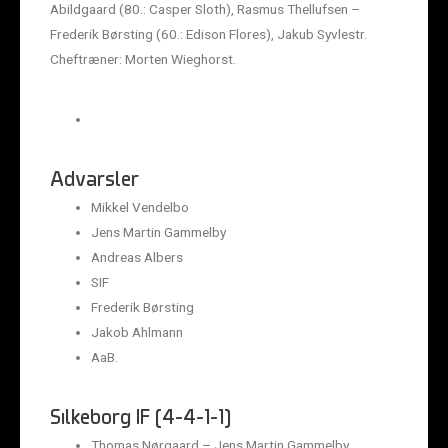
Abildgaard (80.: Casper Sloth), Rasmus Thellufsen –
Frederik Børsting (60.: Edison Flores), Jakub Syvlestr.
Cheftræner: Morten Wieghorst.
Advarsler
Mikkel Vendelbo
Jens Martin Gammelby
Andreas Albers
SIF
Frederik Børsting
Jakob Ahlmann
AaB.
Silkeborg IF (4-4-1-1)
Thomas Nørgaard – Jens Martin Gammelby