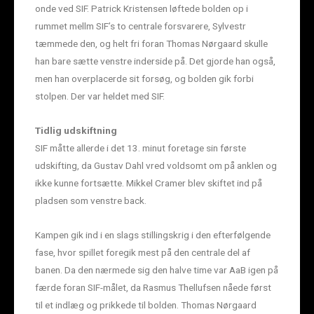
onde ved SIF. Patrick Kristensen løftede bolden op i
rummet mellm SIF’s to centrale forsvarere, Sylvestr
tæmmede den, og helt fri foran Thomas Nørgaard skulle
han bare sætte venstre inderside på. Det gjorde han også,
men han overplacerde sit forsøg, og bolden gik forbi
stolpen. Der var heldet med SIF.
Tidlig udskiftning
SIF måtte allerde i det 13. minut foretage sin første
udskifting, da Gustav Dahl vred voldsomt om på anklen og
ikke kunne fortsætte. Mikkel Cramer blev skiftet ind på
pladsen som venstre back.
Kampen gik ind i en slags stillingskrig i den efterfølgende
fase, hvor spillet foregik mest på den centrale del af
banen. Da den nærmede sig den halve time var AaB igen på
færde foran SIF-målet, da Rasmus Thellufsen nåede først
til et indlæg og prikkede til bolden. Thomas Nørgaard