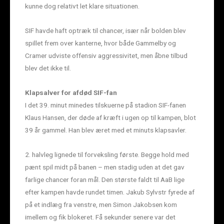
kunne dog relativt let klare situationen.
SIF havde haft optræk til chancer, især når bolden blev
spillet frem over kanterne, hvor både Gammelby og
Cramer udviste offensiv aggressivitet, men åbne tilbud
blev det ikke til.
Klapsalver for afdød SIF-fan
I det 39. minut minedes tilskuerne på stadion SIF-fanen
Klaus Hansen, der døde af kræft i ugen op til kampen, blot
39 år gammel. Han blev æret med et minuts klapsavler.
2. halvleg lignede til forveksling første. Begge hold med
pænt spil midt på banen – men stadig uden at det gav
farlige chancer foran mål. Den største faldt til AaB lige
efter kampen havde rundet timen. Jakub Sylvstr fyrede af
på et indlæg fra venstre, men Simon Jakobsen kom
imellem og fik blokeret. Få sekunder senere var det