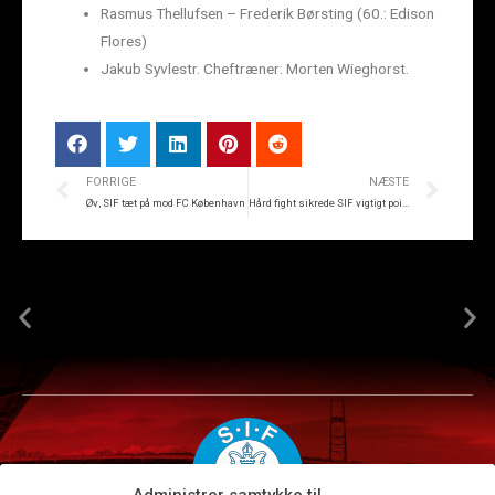
Rasmus Thellufsen – Frederik Børsting (60.: Edison
Flores)
Jakub Syvlestr. Cheftræner: Morten Wieghorst.
FORRIGE
NÆSTE
Øv, SIF tæt på mod FC København
Hård fight sikrede SIF vigtigt point i Viborg