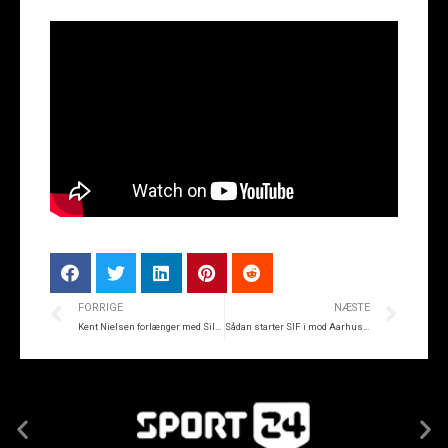
FORRIGE
NÆSTE
Kent Nielsen forlænger med Silkeborg IF frem til sommeren 2028
Sådan starter SIF i mod Aarhus Fremad