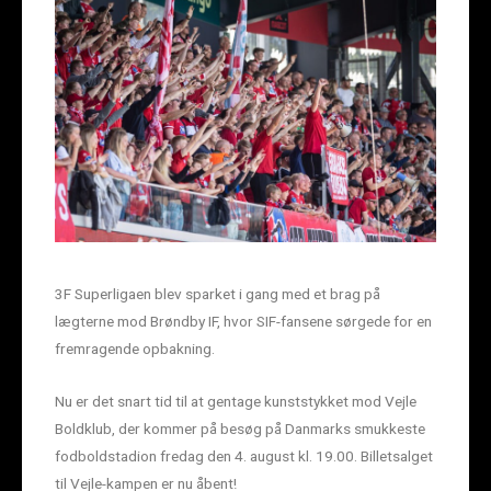
3F Superligaen blev sparket i gang med et brag på
lægterne mod Brøndby IF, hvor SIF-fansene sørgede for en
fremragende opbakning.
Nu er det snart tid til at gentage kunststykket mod Vejle
Boldklub, der kommer på besøg på Danmarks smukkeste
fodboldstadion fredag den 4. august kl. 19.00. Billetsalget
til Vejle-kampen er nu åbent!