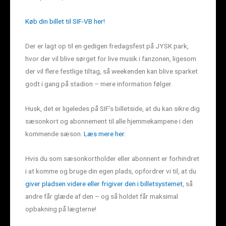
Køb din billet til SIF-VB her!
Der er lagt op til en gedigen fredagsfest på JYSK park,
hvor der vil blive sørget for live musik i fanzonen, ligesom
der vil flere festlige tiltag, så weekenden kan blive sparket
godt i gang på stadion – mere information følger.
Husk, det er ligeledes på SIF’s billetside, at du kan sikre dig
sæsonkort og abonnement til alle hjemmekampene i den
kommende sæson.
Læs mere her
.
Hvis du som sæsonkortholder eller abonnent er forhindret
i at komme og bruge din egen plads, opfordrer vi til, at du
giver pladsen videre eller frigiver den i billetsystemet
, så
andre får glæde af den – og så holdet får maksimal
opbakning på lægterne!