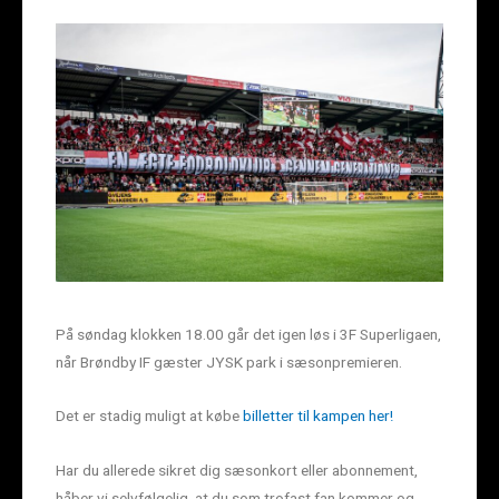
På søndag klokken 18.00 går det igen løs i 3F Superligaen,
når Brøndby IF gæster JYSK park i sæsonpremieren.
Det er stadig muligt at købe
billetter til kampen her!
Har du allerede sikret dig sæsonkort eller abonnement,
håber vi selvfølgelig, at du som trofast fan kommer og