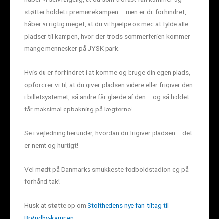
støtter holdet i premierekampen – men er du forhindret,
håber vi rigtig meget, at du vil hjælpe os med at fylde alle
pladser til kampen, hvor der trods sommerferien kommer
mange mennesker på JYSK park.
Hvis du er forhindret i at komme og bruge din egen plads,
opfordrer vi til, at du giver pladsen videre eller frigiver den
i billetsystemet, så andre får glæde af den – og så holdet
får maksimal opbakning på lægterne!
Se i vejledning herunder, hvordan du frigiver pladsen – det
er nemt og hurtigt!
Vel mødt på Danmarks smukkeste fodboldstadion og på
forhånd tak!
Husk at støtte op om
Stolthedens nye fan-tiltag til
Brøndby-kampen
.