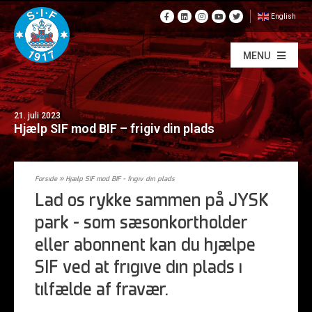
English
MENU
21. juli 2023
Hjælp SIF mod BIF – frigiv din plads
Forside
»
Hjælp SIF mod BIF – frigiv din plads
Lad os rykke sammen på JYSK
park – som sæsonkortholder
eller abonnent kan du hjælpe
SIF ved at frigive din plads i
tilfælde af fravær.