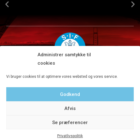
Administrer samtykke til
cookies
Silkeborg IF A/S · JYSK park, Ansvej 104 · DK-8600 Silkeborg
Vi bruger cookies til at optimere vores websted og vores service.
Tlf 8680 4477 · Fax 8680 4647 · Kontortid man-fre kl. 9-15
Godkend
Privatlivspolitik
Afvis
Se præferencer
Privatlivspolitik
© 2020 Silkeborg IF A/S - Designet af Aveo - web&marketing