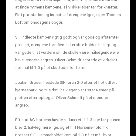
at finde rytmen i kampene, så vi ikke løber tør for kræfter.
Flot præstation og indsats af drengene igen, siger Thomas
Loft om onsdagens opgør.
SIF indledte kampen rigtig godt og var gode og afstemte i
presset, drengene formåede at erobre bolden hurtigt og
var gode til at vurdere om de skulle være målsøgende eller
have længere angreb. Oliver Schmidt scorede et virkeligt
flot mål til 1-0 på et skud udenfor feltet.
Joakim Grosen headede SIF foran 2-0 efter et flot udført
hjørnespark, og til sidst i halvlegen var Peter Nemec på
pletten efter oplæg af Oliver Schmidt på et mønster
angreb.
Efter at AC Horsens havde reduceret til 1-3 lige før pausen
blev 2. halvleg mere lige, og et fint Horsens-hold, fik
presset SIF. Hjemmeholdet kom på 2-3 på et mål, hvor