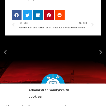
FORRIGE
NÆSTE
Hede Rytmer: Vind partout-billetter i Fanzonen
Gåsehuds-video: Kom i stemning til lørdag
Administrer samtykke til
cookies
Silkeborg IF A/S · JYSK park, Ansvej 104 · DK-8600 Silkeborg