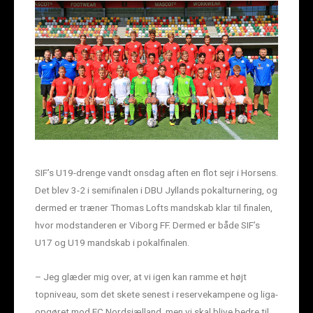
SIF’s U19-drenge vandt onsdag aften en flot sejr i Horsens.
Det blev 3-2 i semifinalen i DBU Jyllands pokalturnering, og
dermed er træner Thomas Lofts mandskab klar til finalen,
hvor modstanderen er Viborg FF. Dermed er både SIF’s
U17 og U19 mandskab i pokalfinalen.
– Jeg glæder mig over, at vi igen kan ramme et højt
topniveau, som det skete senest i reservekampene og liga-
opgøret mod FC Nordsjælland, men vi skal blive bedre til