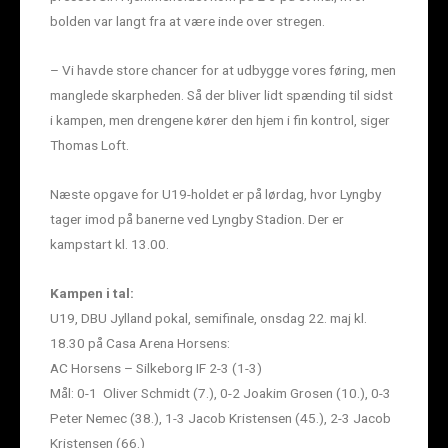
bolden var langt fra at være inde over stregen.
– Vi havde store chancer for at udbygge vores føring, men
manglede skarpheden. Så der bliver lidt spænding til sidst
i kampen, men drengene kører den hjem i fin kontrol, siger
Thomas Loft.
Næste opgave for U19-holdet er på lørdag, hvor Lyngby
tager imod på banerne ved Lyngby Stadion. Der er
kampstart kl. 13.00.
Kampen i tal:
U19, DBU Jylland pokal, semifinale, onsdag 22. maj kl.
18.30 på Casa Arena Horsens:
AC Horsens – Silkeborg IF 2-3 (1-3)
Mål: 0-1 Oliver Schmidt (7.), 0-2 Joakim Grosen (10.), 0-3
Peter Nemec (38.), 1-3 Jacob Kristensen (45.), 2-3 Jacob
Kristensen (66.)