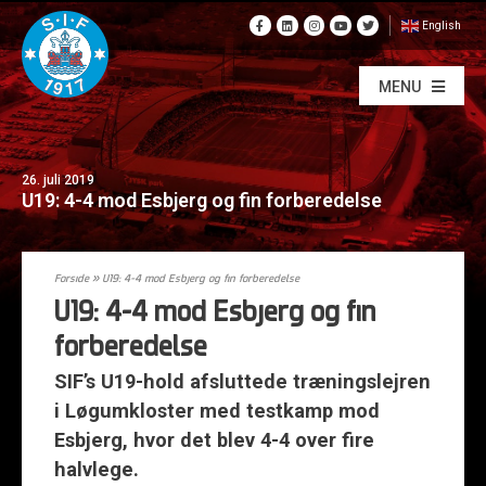
English
MENU
26. juli 2019
U19: 4-4 mod Esbjerg og fin forberedelse
Forside
»
U19: 4-4 mod Esbjerg og fin forberedelse
U19: 4-4 mod Esbjerg og fin
forberedelse
SIF’s U19-hold afsluttede træningslejren
i Løgumkloster med testkamp mod
Esbjerg, hvor det blev 4-4 over fire
halvlege.