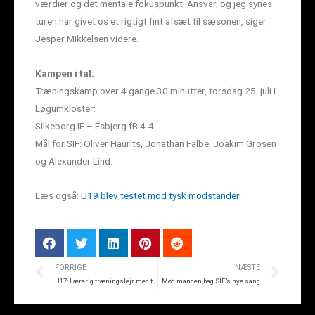
værdier og det mentale fokuspunkt: Ansvar, og jeg synes
turen har givet os et rigtigt fint afsæt til sæsonen, siger
Jesper Mikkelsen videre.
Kampen i tal:
Træningskamp over 4 gange 30 minutter, torsdag 25. juli i
Løgumkloster:
Silkeborg IF – Esbjerg fB 4-4
Mål for SIF: Oliver Haurits, Jonathan Falbe, Joakim Grosen
og Alexander Lind.
Læs også:
U19 blev testet mod tysk modstander.
FORRIGE
NÆSTE
U17: Lærerig træningslejr med to nederlag
Mød manden bag SIF’s nye sang