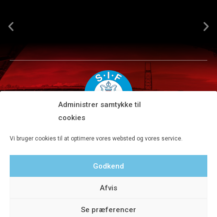
Administrer samtykke til
cookies
Silkeborg IF A/S · JYSK park, Ansvej 104 · DK-8600 Silkeborg
Vi bruger cookies til at optimere vores websted og vores service.
Tlf 8680 4477 · Fax 8680 4647 · Kontortid man-fre kl. 9-15
Godkend
Privatlivspolitik
Afvis
Se præferencer