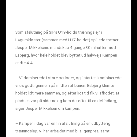
Som afslutning på SIF’s U19-holds træningslejr i
Løgumkloster (sammen med U17-holdet) spillede træner
Jesper Mikkelsens mandskab 4 gange 30 minutter mod
Esbjerg, hvor hele holdet blev byttet ud halvvejs.Kampen
endte 4-4.
– Vi dominerede i store perioder, og i starten kombinerede
vi os godt igennem på midten af banen. Esbjerg klemte
holdet lidt mere sammen, og efter lidt tid fik vi afkodet, at
pladsen var på siderne og kom derefter til en del indlæg,
siger Jesper Mikkelsen om kampen.
– Kampen i dag var en fin afslutning på en udbytterig
træningslejr. Vi har arbejdet med bl.a. genpres, samt