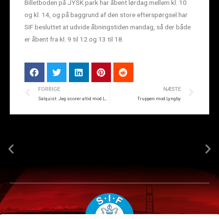
Billetboden på JYSK park har åbent lørdag mellem kl. 10
og kl. 14, og på baggrund af den store efterspørgsel har
SIF besluttet at udvide åbningstiden mandag, så der både
er åbent fra kl. 9 til 12 og 13 til 18.
FORRIGE
NÆSTE
Salquist: Jeg scorer altid mod Lyngby
Truppen mod Lyngby