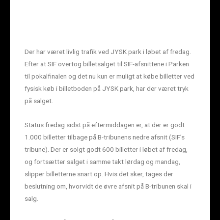
Der har været livlig trafik ved JYSK park i løbet af fredag.
Efter at SIF overtog billetsalget til SIF-afsnittene i Parken
til pokalfinalen og det nu kun er muligt at købe billetter ved
fysisk køb i billetboden på JYSK park, har der været tryk
på salget.
Status fredag sidst på eftermiddagen er, at der er godt
1.000 billetter tilbage på B-tribunens nedre afsnit (SIF’s
tribune). Der er solgt godt 600 billetter i løbet af fredag,
og fortsætter salget i samme takt lørdag og mandag,
slipper billetterne snart op. Hvis det sker, tages der
beslutning om, hvorvidt de øvre afsnit på B-tribunen skal i
salg.