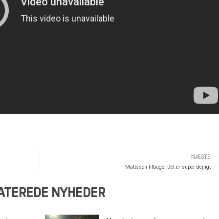
NÆSTE
Mattsson tilbage: Det er super dejligt
ATEREDE NYHEDER