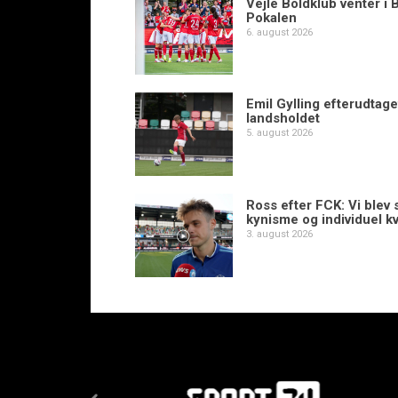
Vejle Boldklub venter i 
Pokalen
6. august 2026
Emil Gylling efterudtaget
landsholdet
5. august 2026
Ross efter FCK: Vi blev s
kynisme og individuel kv
3. august 2026