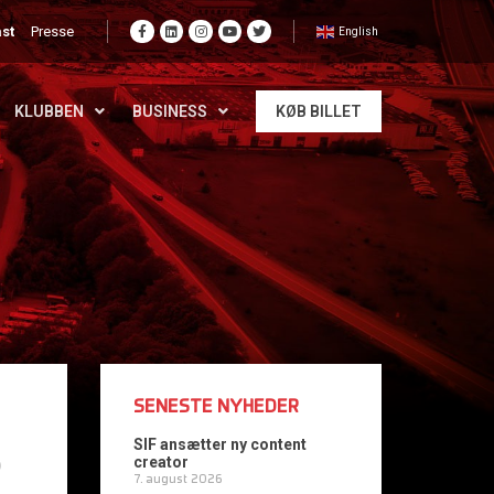
st
Presse
English
KLUBBEN
BUSINESS
KØB BILLET
SENESTE NYHEDER
SIF ansætter ny content
creator
7. august 2026