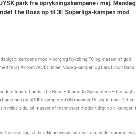
å JYSK park fra oprykningskampene i maj. Mandag
andet The Boss op til 3F Superliga-kampen mod
Udsolgt til kampene mod Viborg og Nykøbing FC og masser af god
med først Almost AC/DC inden Viborg-kampen og Lars Lilholt Band
rbedste tribute-bands, The Boss – tribute to Springsteen – har sagt j
i Fanzonen op til SIF’s kamp mod OB mandag 16. september. Det er
sin milde side, så masser af mennesker møder tidligt op til kampen t
t i en fanzone før, så da vi fik henvendelsen, var vi med det samme eni