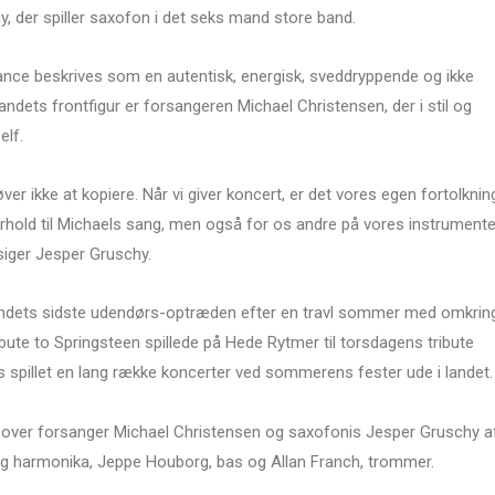
hy, der spiller saxofon i det seks mand store band.
nce beskrives som en autentisk, energisk, sveddryppende og ikke
andets frontfigur er forsangeren Michael Christensen, der i stil og
lf.
ver ikke at kopiere. Når vi giver koncert, er det vores egen fortolknin
rhold til Michaels sang, men også for os andre på vores instrumente
, siger Jesper Gruschy.
andets sidste udendørs-optræden efter en travl sommer med omkrin
ibute to Springsteen spillede på Hede Rytmer til torsdagens tribute
ers spillet en lang række koncerter ved sommerens fester ude i landet.
d over forsanger Michael Christensen og saxofonis Jesper Gruschy a
og harmonika, Jeppe Houborg, bas og Allan Franch, trommer.