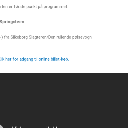
erten er første punkt på programmet:
 Springsteen
-) fra Silkeborg Slagteren/Den rullende pølsevogn
lik her for adgang til online billet-køb.