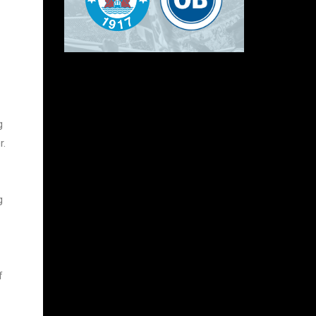
g
r.
g
f