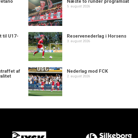
Betano
Næste to runder programsat
5. august 2026
 til U17-
Reservenederlag i Horsens
3. august 2026
traffet af
Nederlag mod FCK
alitet
2. august 2026