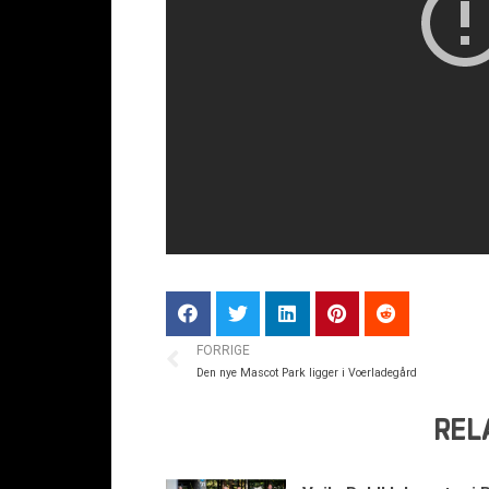
FORRIGE
Den nye Mascot Park ligger i Voerladegård
REL