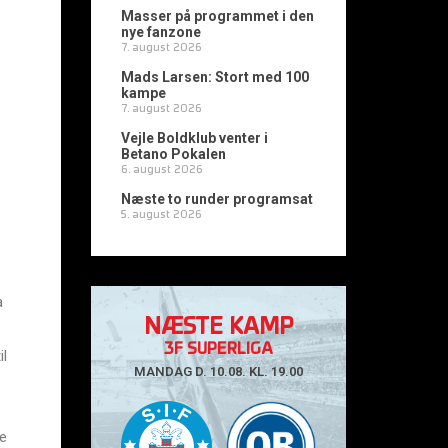
Masser på programmet i den
nye fanzone
7. august 2026
Mads Larsen: Stort med 100
kampe
7. august 2026
Vejle Boldklub venter i
Betano Pokalen
6. august 2026
Næste to runder programsat
5. august 2026
a
NÆSTE KAMP
3F SUPERLIGA
il
MANDAG D. 10.08. KL. 19.00
ge