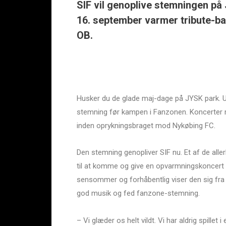
SIF vil genoplive stemningen p
16. september varmer tribute-b
OB.
Husker du de glade maj-dage på JYSK park. 
stemning før kampen i Fanzonen. Koncerter 
inden oprykningsbraget mod Nykøbing FC.
Den stemning genopliver SIF nu. Et af de alle
til at komme og give en opvarmningskoncert 
sensommer og forhåbentlig viser den sig fra 
god musik og fed fanzone-stemning.
– Vi glæder os helt vildt. Vi har aldrig spille