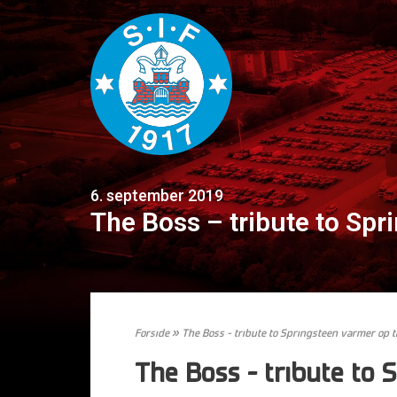
6. september 2019
The Boss – tribute to Spr
Forside
»
The Boss – tribute to Springsteen varmer op 
The Boss – tribute to