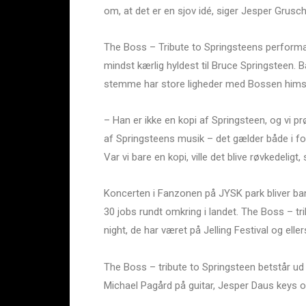
om, at det er en sjov idé, siger Jesper Grusc
The Boss – Tribute to Springsteens performa
mindst kærlig hyldest til Bruce Springsteen. B
stemme har store ligheder med Bossen himse
– Han er ikke en kopi af Springsteen, og vi prø
af Springsteens musik – det gælder både i fo
Var vi bare en kopi, ville det blive røvkedeligt
Koncerten i Fanzonen på JYSK park bliver b
30 jobs rundt omkring i landet. The Boss – tr
night, de har været på Jelling Festival og ell
The Boss – tribute to Springsteen betstår u
Michael Pagård på guitar, Jesper Daus keys 