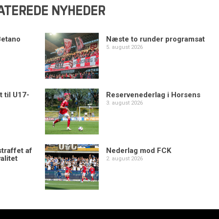
ATEREDE NYHEDER
Betano
Næste to runder programsat
5. august 2026
 til U17-
Reservenederlag i Horsens
3. august 2026
traffet af
Nederlag mod FCK
alitet
2. august 2026