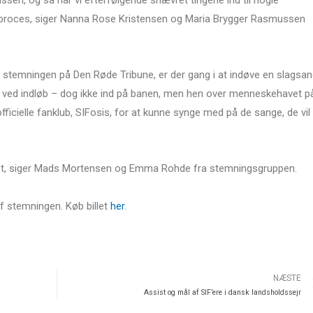
ig proces, siger Nanna Rose Kristensen og Maria Brygger Rasmussen
d stemningen på Den Røde Tribune, er der gang i at indøve en slagsan
af ved indløb – dog ikke ind på banen, men hen over menneskehavet p
officielle fanklub, SIFosis, for at kunne synge med på de sange, de vil
 det, siger Mads Mortensen og Emma Rohde fra stemningsgruppen.
f stemningen. Køb billet
her
.
NÆSTE
Assist og mål af SIF’ere i dansk landsholdssejr