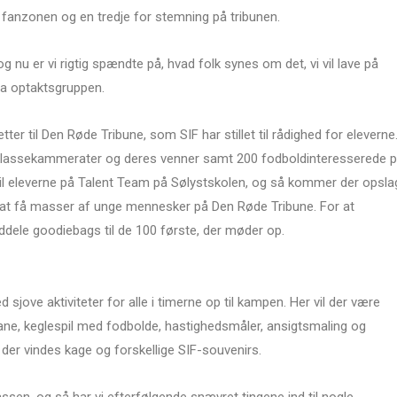
 i fanzonen og en tredje for stemning på tribunen.
nu er vi rigtig spændte på, hvad folk synes om det, vi vil lave på
ra optaktsgruppen.
tter til Den Røde Tribune, som SIF har stillet til rådighed for eleverne
til klassekammerater og deres venner samt 200 fodboldinteresserede 
 til eleverne på Talent Team på Sølystskolen, og så kommer der opsla
 at få masser af unge mennesker på Den Røde Tribune. For at
uddele goodiebags til de 100 første, der møder op.
jove aktiviteter for alle i timerne op til kampen. Her vil der være
ane, keglespil med fodbolde, hastighedsmåler, ansigtsmaling og
er vindes kage og forskellige SIF-souvenirs.
assen, og så har vi efterfølgende snævret tingene ind til nogle