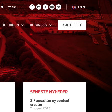
st
Presse
English
KLUBBEN
BUSINESS
KØB BILLET
SENESTE NYHEDER
SIF ansætter ny content
creator
7. august 2026