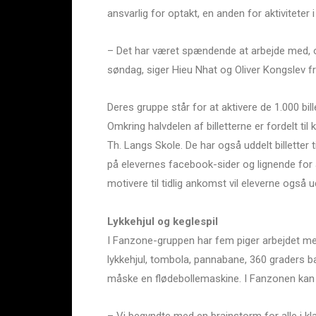
ansvarlig for optakt, en anden for aktiviteter
– Det har været spændende at arbejde med, og 
søndag, siger Hieu Nhat og Oliver Kongslev f
Deres gruppe står for at aktivere de 1.000 bille
Omkring halvdelen af billetterne er fordelt 
Th. Langs Skole. De har også uddelt billetter
på elevernes facebook-sider og lignende for
motivere til tidlig ankomst vil eleverne også 
Lykkehjul og keglespil
I Fanzone-gruppen har fem piger arbejdet med s
lykkehjul, tombola, pannabane, 360 graders b
måske en flødebollemaskine. I Fanzonen kan d
– Vi begyndte med en brainstorm for alle i kl