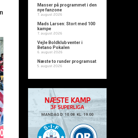
Masser på programmet i den
nye fanzone
en
7. august 2026
Mads Larsen: Stort med 100
kampe
7. august 2026
Vejle Boldklub venter i
Betano Pokalen
6. august 2026
Næste to runder programsat
5. august 2026
NÆSTE KAMP
3F SUPERLIGA
MANDAG D. 10.08. KL. 19.00