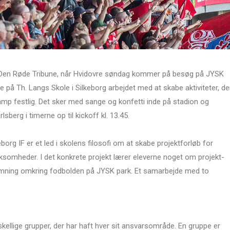
 Den Røde Tribune, når Hvidovre søndag kommer på besøg på JYSK
e på Th. Langs Skole i Silkeborg arbejdet med at skabe aktiviteter, de
amp festlig. Det sker med sange og konfetti inde på stadion og
sberg i timerne op til kickoff kl. 13.45.
rg IF er et led i skolens filosofi om at skabe projektforløb for
somheder. I det konkrete projekt lærer eleverne noget om projekt-
temning omkring fodbolden på JYSK park. Et samarbejde med to
orskellige grupper, der har haft hver sit ansvarsområde. En gruppe er