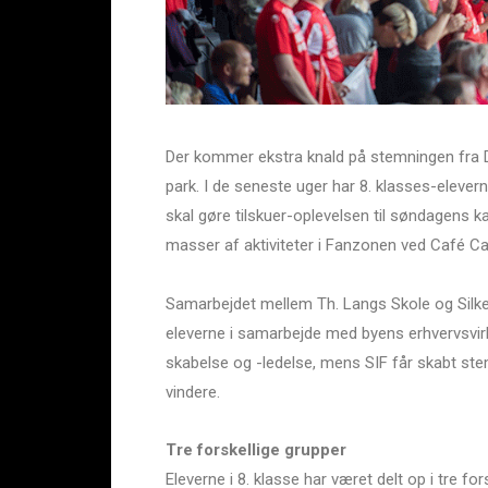
Der kommer ekstra knald på stemningen fra
park. I de seneste uger har 8. klasses-elevern
skal gøre tilskuer-oplevelsen til søndagens k
masser af aktiviteter i Fanzonen ved Café Carl
Samarbejdet mellem Th. Langs Skole og Silkebo
eleverne i samarbejde med byens erhvervsvirk
skabelse og -ledelse, mens SIF får skabt s
vindere.
Tre forskellige grupper
Eleverne i 8. klasse har været delt op i tre f