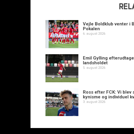
REL
Vejle Boldklub venter i 
Pokalen
6. august 2026
Emil Gylling efterudtaget
landsholdet
5. august 2026
Ross efter FCK: Vi blev s
kynisme og individuel kv
3. august 2026