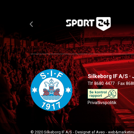
Silkeborg IF A/S ·
Tlf 8680 4477 · Fax 868
Privatlivspolitik
© 2020 Silkeborg IF A/S - Designet af Aveo - web&marketin