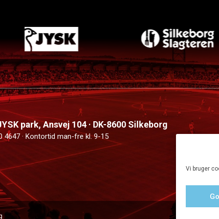
 JYSK park, Ansvej 104 · DK-8600 Silkeborg
0 4647 · Kontortid man-fre kl. 9-15
Vi bruger co
Go
g