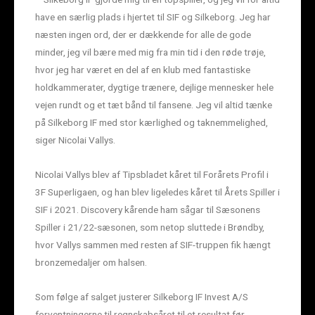
have en særlig plads i hjertet til SIF og Silkeborg. Jeg har
næsten ingen ord, der er dækkende for alle de gode
minder, jeg vil bære med mig fra min tid i den røde trøje,
hvor jeg har været en del af en klub med fantastiske
holdkammerater, dygtige trænere, dejlige mennesker hele
vejen rundt og et tæt bånd til fansene. Jeg vil altid tænke
på Silkeborg IF med stor kærlighed og taknemmelighed,
siger Nicolai Vallys.
Nicolai Vallys blev af Tipsbladet kåret til Forårets Profil i
3F Superligaen, og han blev ligeledes kåret til Årets Spiller i
SIF i 2021. Discovery kårende ham sågar til Sæsonens
Spiller i 21/22-sæsonen, som netop sluttede i Brøndby,
hvor Vallys sammen med resten af SIF-truppen fik hængt
bronzemedaljer om halsen.
Som følge af salget justerer Silkeborg IF Invest A/S
forventningerne til regnskabsåret til et resultat før