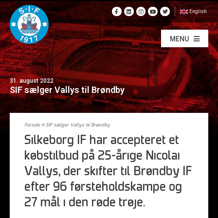
English
MENU
31. august 2022
SIF sælger Vallys til Brøndby
Forside
»
SIF sælger Vallys til Brøndby
Silkeborg IF har accepteret et
købstilbud på 25-årige Nicolai
Vallys, der skifter til Brøndby IF
efter 96 førsteholdskampe og
27 mål i den røde trøje.