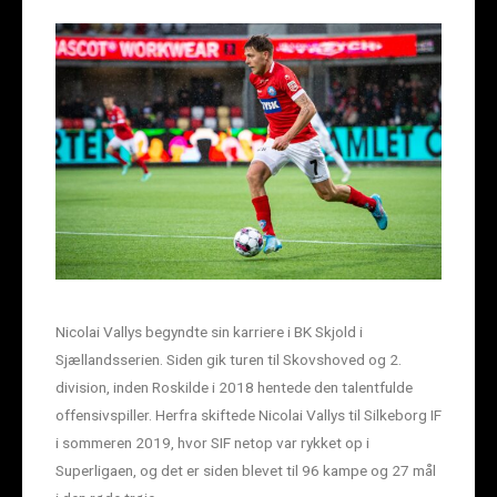
Nicolai Vallys begyndte sin karriere i BK Skjold i
Sjællandsserien. Siden gik turen til Skovshoved og 2.
division, inden Roskilde i 2018 hentede den talentfulde
offensivspiller. Herfra skiftede Nicolai Vallys til Silkeborg IF
i sommeren 2019, hvor SIF netop var rykket op i
Superligaen, og det er siden blevet til 96 kampe og 27 mål