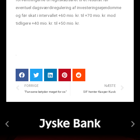
eventuel dagsværdiregulering af investeringsejendomme
og før skat i intervallet +60 mio. kr. til +70 mio. kr. mod
tidligere +40 mio. kr. til +50 mio. kr.
.
FORRIGE
NÆSTE
”Fansene betyder meget for os”
SIF henter Kasper Kusk