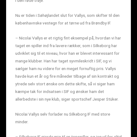
i den røde trøje.
Nu er tiden i Søhøjlandet slut for Vallys, som skifter til den
københavnske vestegn for at tørne ud fra Brøndby IF.
– Nicolai Vallys er et rigtig fint eksempel på, hvordan vi har
taget en spiller ind fra lavere rækker, som i Silkeborg har
udviklet sig til et niveau, hvor han er blevet interessant for
mange klubber. Han har taget syvmileskridt i SIF, og vi
sælger ham nu videre for en meget fornuftig pris. Vallys
havde kun et år og fire måneder tilbage af sin kontrakt og
ytrede selv stort ønske om dette skifte, så vi siger ham
kæmpe tak for indsatsen i SIF og ønsker ham det
allerbedste i sin nye klub, siger sportschef Jesper Stüker.
Nicolai Vallys selv forlader nu Silkeborg IF med store
minder.
– Silkeborg IF gjorde mig til en topspiller, og jeg vil for altid