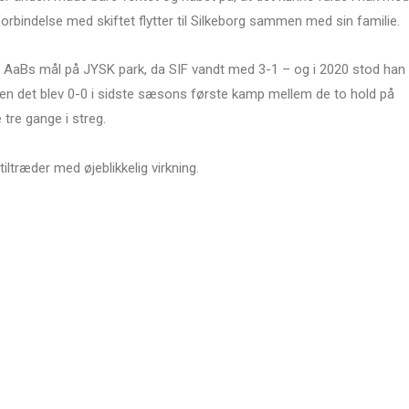
forbindelse med skiftet flytter til Silkeborg sammen med sin familie.
n AaBs mål på JYSK park, da SIF vandt med 3-1 – og i 2020 stod han
en det blev 0-0 i sidste sæsons første kamp mellem de to hold på
 tre gange i streg.
iltræder med øjeblikkelig virkning.