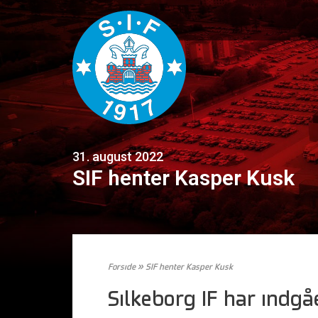
31. august 2022
SIF henter Kasper Kusk
Forside
»
SIF henter Kasper Kusk
Silkeborg IF har indg