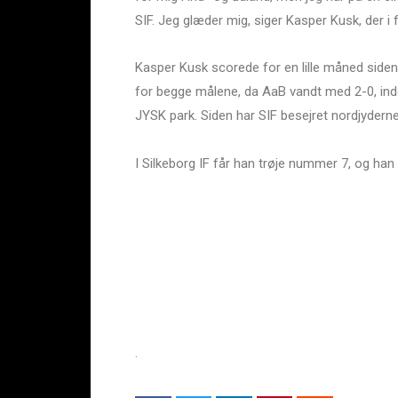
SIF. Jeg glæder mig, siger Kasper Kusk, der i 
Kasper Kusk scorede for en lille måned side
for begge målene, da AaB vandt med 2-0, ind
JYSK park. Siden har SIF besejret nordjyderne
I Silkeborg IF får han trøje nummer 7, og han t
.