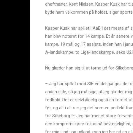
cheftræner, Kent Nielsen. Kasper Kusk har tilsv
byde ham velkommen på holdet, siger sports
Kasper Kusk har spillet i AaB i det meste af 
han blev noteret for 14 kampe. Et år senere v
kampe, 19 mål og 17 assists, inden han i janu
A-landskampe, to Liga-landskampe, seks U21
Nu glæder han sig til at tørne ud for Silkeborg 
– Jeg har spillet mod SIF en del gange i det se
anden side, så jeg må sige, at jeg glæder mig 
fodbold. Det er selvfølgelig også en fordel, 
før, og alt i alt ser jeg det som en perfekt tra
for Silkeborg IF. Jeg har meget store forventni
den kompromisløse fokus på bevægelighed, sh
for mig i ind- og udland, men jeg har på en e