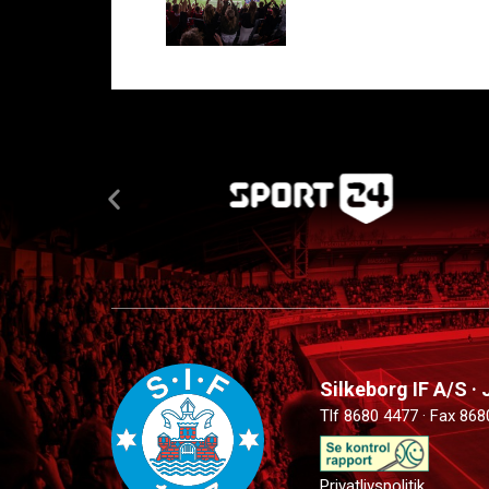
Silkeborg IF A/S ·
Tlf 8680 4477 · Fax 868
Privatlivspolitik