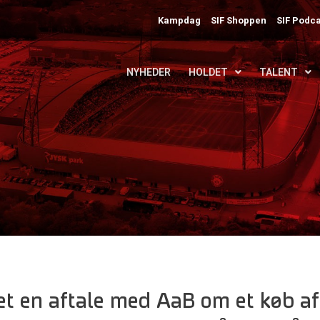
Kampdag
SIF Shoppen
SIF Podca
NYHEDER
HOLDET
TALENT
ået en aftale med AaB om et køb af