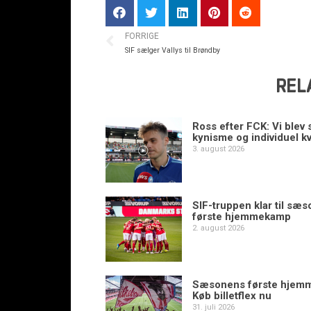
FORRIGE
SIF sælger Vallys til Brøndby
REL
Ross efter FCK: Vi blev s
kynisme og individuel kv
3. august 2026
SIF-truppen klar til sæ
første hjemmekamp
2. august 2026
Sæsonens første hjem
Køb billetflex nu
31. juli 2026