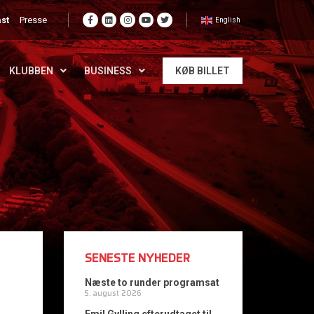
st
Presse
English
KLUBBEN
BUSINESS
KØB BILLET
SENESTE NYHEDER
Næste to runder programsat
5. august 2026