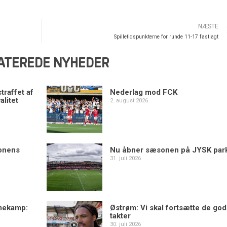
NÆSTE
Spilletidspunkterne for runde 11-17 fastlagt
ATEREDE NYHEDER
traffet af
Nederlag mod FCK
alitet
2. august 2026
sonens
Nu åbner sæsonen på JYSK par
31. juli 2026
mekamp:
Østrøm: Vi skal fortsætte de go
takter
30. juli 2026