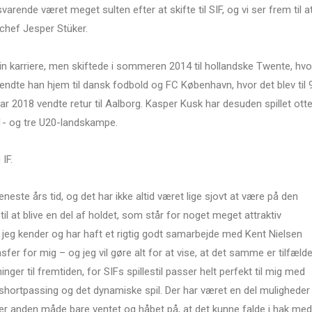
arende været meget sulten efter at skifte til SIF, og vi ser frem til a
chef Jesper Stüker.
sin karriere, men skiftede i sommeren 2014 til hollandske Twente, hvo
endte han hjem til dansk fodbold og FC København, hvor det blev til 
ar 2018 vendte retur til Aalborg. Kasper Kusk har desuden spillet ott
- og tre U20-landskampe.
IF.
neste års tid, og det har ikke altid været lige sjovt at være på den
til at blive en del af holdet, som står for noget meget attraktiv
at jeg kender og har haft et rigtig godt samarbejde med Kent Nielsen
nsfer for mig – og jeg vil gøre alt for at vise, at det samme er tilfælde
nger til fremtiden, for SIFs spillestil passer helt perfekt til mig med
ortpassing og det dynamiske spil. Der har været en del muligheder
ller anden måde bare ventet og håbet på, at det kunne falde i hak med