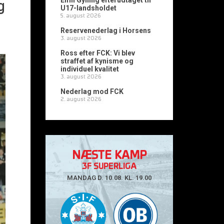
Emil Gylling efterudtaget til
g
U17-landsholdet
5. august 2026
Reservenederlag i Horsens
3. august 2026
Ross efter FCK: Vi blev
straffet af kynisme og
individuel kvalitet
3. august 2026
Nederlag mod FCK
2. august 2026
NÆSTE KAMP
3F SUPERLIGA
MANDAG D. 10.08. KL. 19.00