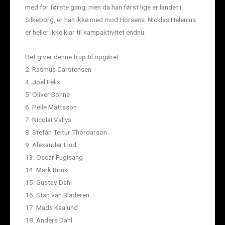
med for første gang, men da han først lige er landet i
Silkeborg, er han ikke med mod Horsens. Nicklas Helenius
er heller ikke klar til kampaktivitet endnu.
Det giver denne trup til opgøret:
2. Rasmus Carstensen
4. Joel Felix
5. Oliver Sonne
6. Pelle Mattsson
7. Nicolai Vallys
8. Stefán Teitur Thórdarson
9. Alexander Lind
13. Oscar Fuglsang
14. Mark Brink
15. Gustav Dahl
16. Stan van Bladeren
17. Mads Kaalund
18. Anders Dahl