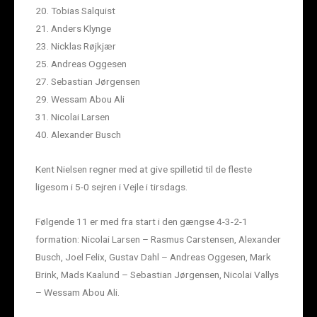
20. Tobias Salquist
21. Anders Klynge
23. Nicklas Røjkjær
25. Andreas Oggesen
27. Sebastian Jørgensen
29. Wessam Abou Ali
31. Nicolai Larsen
40. Alexander Busch
Kent Nielsen regner med at give spilletid til de fleste
ligesom i 5-0 sejren i Vejle i tirsdags.
Følgende 11 er med fra start i den gængse 4-3-2-1
formation: Nicolai Larsen – Rasmus Carstensen, Alexander
Busch, Joel Felix, Gustav Dahl – Andreas Oggesen, Mark
Brink, Mads Kaalund – Sebastian Jørgensen, Nicolai Vallys
– Wessam Abou Ali.