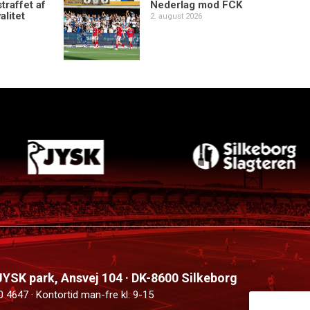
traffet af
Nederlag mod FCK
alitet
2. august 2026
 JYSK park, Ansvej 104 · DK-8600 Silkeborg
0 4647 · Kontortid man-fre kl. 9-15