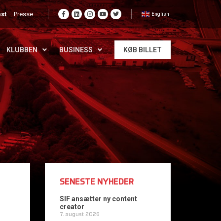
st
Presse
English
KLUBBEN
BUSINESS
KØB BILLET
SENESTE NYHEDER
SIF ansætter ny content
creator
7. august 2026