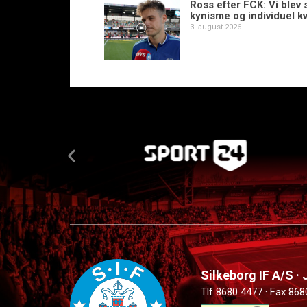
Ross efter FCK: Vi blev s
kynisme og individuel kv
3. august 2026
Silkeborg IF A/S ·
Tlf 8680 4477 · Fax 868