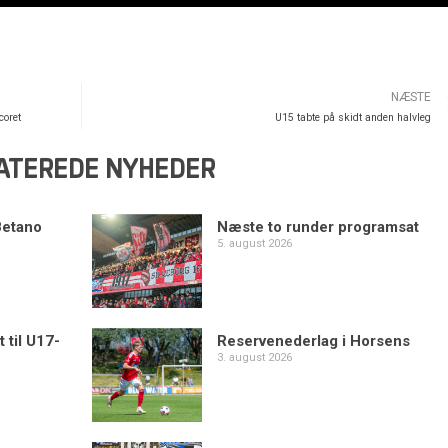
NÆSTE
coret
U15 tabte på skidt anden halvleg
ATEREDE NYHEDER
Betano
Næste to runder programsat
5. august 2026
 til U17-
Reservenederlag i Horsens
3. august 2026