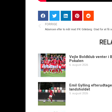
FORRIGE
Adamsen efter to mål mod IFK Göteborg: Glad for at få s
REL
Vejle Boldklub venter i 
Pokalen
6. august 2026
Emil Gylling efterudtaget
landsholdet
5. august 2026