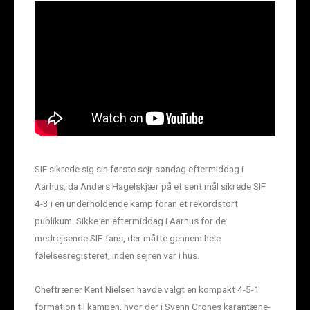
SIF sikrede sig sin første sejr søndag eftermiddag i
Aarhus, da Anders Hagelskjær på et sent mål sikrede SIF
4-3 i en underholdende kamp foran et rekordstort
publikum. Sikke en eftermiddag i Aarhus for de
medrejsende SIF-fans, der måtte gennem hele
følelsesregisteret, inden sejren var i hus.
Cheftræner Kent Nielsen havde valgt en kompakt 4-5-1
formation til kampen, hvor der i Svenn Crones karantæne-