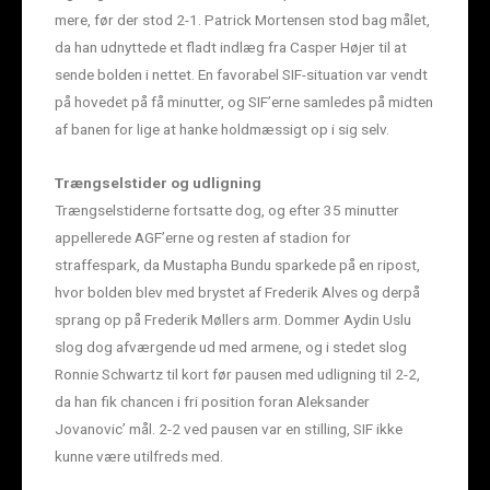
mere, før der stod 2-1. Patrick Mortensen stod bag målet,
da han udnyttede et fladt indlæg fra Casper Højer til at
sende bolden i nettet. En favorabel SIF-situation var vendt
på hovedet på få minutter, og SIF’erne samledes på midten
af banen for lige at hanke holdmæssigt op i sig selv.
Trængselstider og udligning
Trængselstiderne fortsatte dog, og efter 35 minutter
appellerede AGF’erne og resten af stadion for
straffespark, da Mustapha Bundu sparkede på en ripost,
hvor bolden blev med brystet af Frederik Alves og derpå
sprang op på Frederik Møllers arm. Dommer Aydin Uslu
slog dog afværgende ud med armene, og i stedet slog
Ronnie Schwartz til kort før pausen med udligning til 2-2,
da han fik chancen i fri position foran Aleksander
Jovanovic’ mål. 2-2 ved pausen var en stilling, SIF ikke
kunne være utilfreds med.