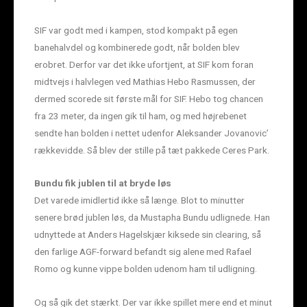
SIF var godt med i kampen, stod kompakt på egen
banehalvdel og kombinerede godt, når bolden blev
erobret. Derfor var det ikke ufortjent, at SIF kom foran
midtvejs i halvlegen ved Mathias Hebo Rasmussen, der
dermed scorede sit første mål for SIF. Hebo tog chancen
fra 23 meter, da ingen gik til ham, og med højrebenet
sendte han bolden i nettet udenfor Aleksander Jovanovic’
rækkevidde. Så blev der stille på tæt pakkede Ceres Park.
Bundu fik jublen til at bryde løs
Det varede imidlertid ikke så længe. Blot to minutter
senere brød jublen løs, da Mustapha Bundu udlignede. Han
udnyttede at Anders Hagelskjær kiksede sin clearing, så
den farlige AGF-forward befandt sig alene med Rafael
Romo og kunne vippe bolden udenom ham til udligning.
Og så gik det stærkt. Der var ikke spillet mere end et minut