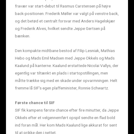
fravær var start-debut til Rasmus Carstensen på højre
back-positionen. Frederik Møller var valgt på venstre back,
og det betød et centralt forsvar med Anders Hagelskjær
og Frederik Alves, hvilket sendte Jeppe Gertsen på
bænken.
Den kompakte midtbane bestod af Filip Lesniak, Mathias
Hebo og Mads Emil Madsen med Jeppe Okkels og Mads
Kaalund på kanterne. Kaalund erstattede Nicolai Vallys, der
egentlig var tiltænkt en plads i startopstillingen, men
måtte trække sig med en skade under opvarmningen. Helt
fremme lå SIF’s egen plaffeminister, Ronnie Schwartz.
Første chance til SIF
SIF fik kampens første chance efter fire minutter, da Jeppe
Okkels efter et velgennemført opspil sendte en flad bold
ind foran mål. Her kom Mads Kaalund lige akkurat for sent
til at prikke den i nettet.