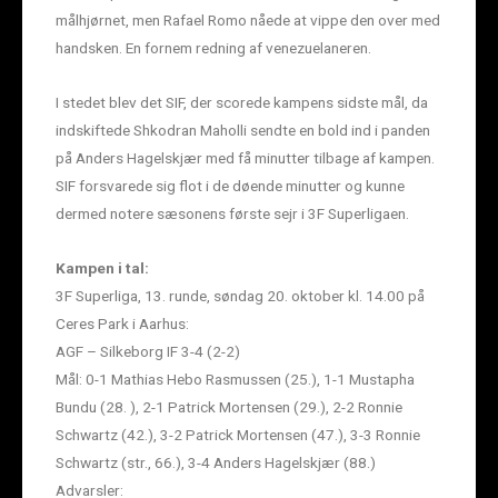
målhjørnet, men Rafael Romo nåede at vippe den over med
handsken. En fornem redning af venezuelaneren.
I stedet blev det SIF, der scorede kampens sidste mål, da
indskiftede Shkodran Maholli sendte en bold ind i panden
på Anders Hagelskjær med få minutter tilbage af kampen.
SIF forsvarede sig flot i de døende minutter og kunne
dermed notere sæsonens første sejr i 3F Superligaen.
Kampen i tal:
3F Superliga, 13. runde, søndag 20. oktober kl. 14.00 på
Ceres Park i Aarhus:
AGF – Silkeborg IF 3-4 (2-2)
Mål: 0-1 Mathias Hebo Rasmussen (25.), 1-1 Mustapha
Bundu (28. ), 2-1 Patrick Mortensen (29.), 2-2 Ronnie
Schwartz (42.), 3-2 Patrick Mortensen (47.), 3-3 Ronnie
Schwartz (str., 66.), 3-4 Anders Hagelskjær (88.)
Advarsler: