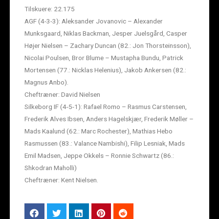
Tilskuere: 22.175
AGF (4-3-3): Aleksander Jovanovic – Alexander
Munksgaard, Niklas Backman, Jesper Juelsgård, Casper
Højer Nielsen – Zachary Duncan (82.: Jon Thorsteinsson),
Nicolai Poulsen, Bror Blume – Mustapha Bundu, Patrick
Mortensen (77.: Nicklas Helenius), Jakob Ankersen (82.:
Magnus Anbo).
Cheftræner: David Nielsen
Silkeborg IF (4-5-1): Rafael Romo – Rasmus Carstensen,
Frederik Alves Ibsen, Anders Hagelskjær, Frederik Møller –
Mads Kaalund (62.: Marc Rochester), Mathias Hebo
Rasmussen (83.: Valance Nambishi), Filip Lesniak, Mads
Emil Madsen, Jeppe Okkels – Ronnie Schwartz (86.:
Shkodran Maholli)
Cheftræner: Kent Nielsen.