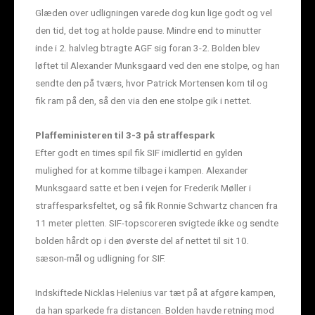
Glæden over udligningen varede dog kun lige godt og vel
den tid, det tog at holde pause. Mindre end to minutter
inde i 2. halvleg btragte AGF sig foran 3-2. Bolden blev
løftet til Alexander Munksgaard ved den ene stolpe, og han
sendte den på tværs, hvor Patrick Mortensen kom til og
fik ram på den, så den via den ene stolpe gik i nettet.
Plaffeministeren til 3-3 på straffespark
Efter godt en times spil fik SIF imidlertid en gylden
mulighed for at komme tilbage i kampen. Alexander
Munksgaard satte et ben i vejen for Frederik Møller i
straffesparksfeltet, og så fik Ronnie Schwartz chancen fra
11 meter pletten. SIF-topscoreren svigtede ikke og sendte
bolden hårdt op i den øverste del af nettet til sit 10.
sæson-mål og udligning for SIF.
Indskiftede Nicklas Helenius var tæt på at afgøre kampen,
da han sparkede fra distancen. Bolden havde retning mod