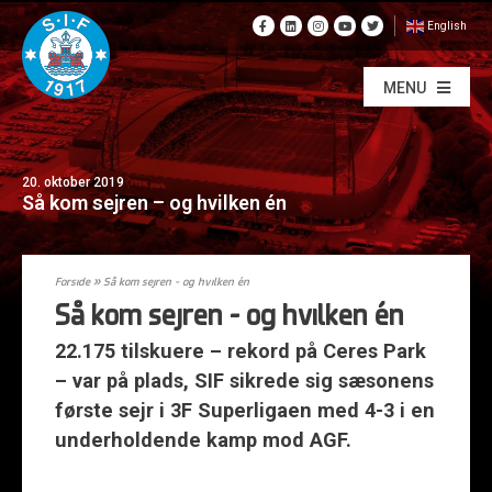
English
MENU
20. oktober 2019
Så kom sejren – og hvilken én
Forside
»
Så kom sejren – og hvilken én
Så kom sejren – og hvilken én
22.175 tilskuere – rekord på Ceres Park
– var på plads, SIF sikrede sig sæsonens
første sejr i 3F Superligaen med 4-3 i en
underholdende kamp mod AGF.