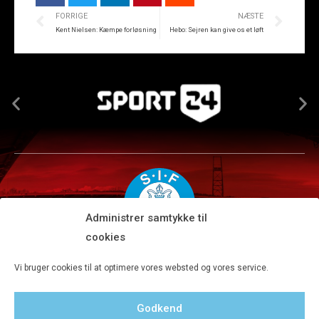
FORRIGE
NÆSTE
Kent Nielsen: Kæmpe forløsning
Hebo: Sejren kan give os et løft
Administrer samtykke til
cookies
Silkeborg IF A/S · JYSK park, Ansvej 104 · DK-8600 Silkeborg
Vi bruger cookies til at optimere vores websted og vores service.
Tlf 8680 4477 · Fax 8680 4647 · Kontortid man-fre kl. 9-15
Godkend
Privatlivspolitik