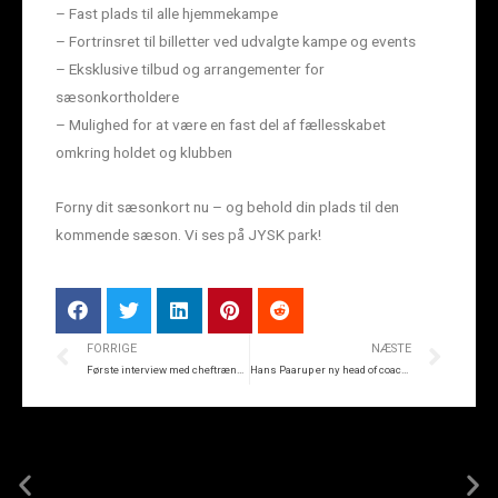
– Fast plads til alle hjemmekampe
– Fortrinsret til billetter ved udvalgte kampe og events
– Eksklusive tilbud og arrangementer for
sæsonkortholdere
– Mulighed for at være en fast del af fællesskabet
omkring holdet og klubben
Forny dit sæsonkort nu – og behold din plads til den
kommende sæson. Vi ses på JYSK park!
FORRIGE
NÆSTE
Første interview med cheftræneren
Hans Paarup er ny head of coaching i SIF