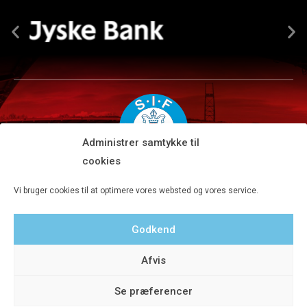
Administrer samtykke til
cookies
Silkeborg IF A/S · JYSK park, Ansvej 104 · DK-8600 Silkeborg
Vi bruger cookies til at optimere vores websted og vores service.
Tlf 8680 4477 · Fax 8680 4647 · Kontortid man-fre kl. 9-15
Godkend
Privatlivspolitik
Afvis
Se præferencer