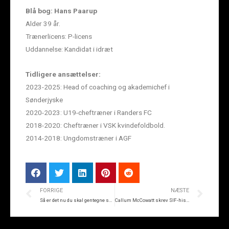
Blå bog: Hans Paarup
Alder 39 år.
Trænerlicens: P-licens
Uddannelse: Kandidat i idræt
Tidligere ansættelser:
2023-2025: Head of coaching og akademichef i
Sønderjyske
2020-2023: U19-cheftræner i Randers FC
2018-2020: Cheftræner i VSK kvindefoldbold.
2014-2018: Ungdomstræner i AGF
FORRIGE
NÆSTE
Så er det nu du skal gentegne sæsonkortet
Callum McCowatt skrev SIF-historie til VM