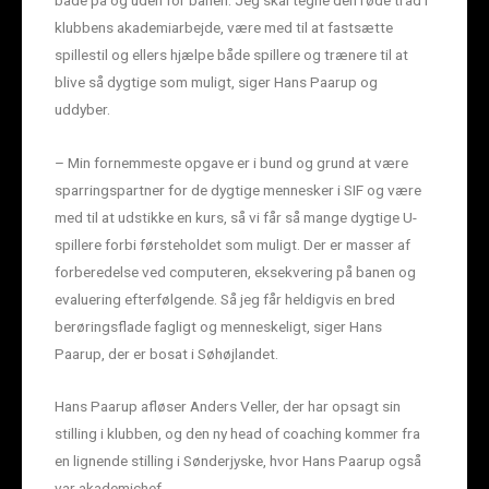
klubbens akademiarbejde, være med til at fastsætte
spillestil og ellers hjælpe både spillere og trænere til at
blive så dygtige som muligt, siger Hans Paarup og
uddyber.
– Min fornemmeste opgave er i bund og grund at være
sparringspartner for de dygtige mennesker i SIF og være
med til at udstikke en kurs, så vi får så mange dygtige U-
spillere forbi førsteholdet som muligt. Der er masser af
forberedelse ved computeren, eksekvering på banen og
evaluering efterfølgende. Så jeg får heldigvis en bred
berøringsflade fagligt og menneskeligt, siger Hans
Paarup, der er bosat i Søhøjlandet.
Hans Paarup afløser Anders Veller, der har opsagt sin
stilling i klubben, og den ny head of coaching kommer fra
en lignende stilling i Sønderjyske, hvor Hans Paarup også
var akademichef.