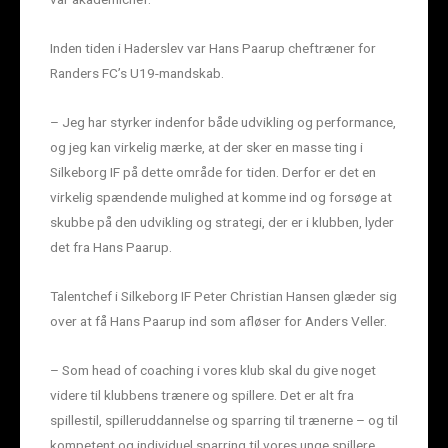
Inden tiden i Haderslev var Hans Paarup cheftræner for
Randers FC’s U19-mandskab.
– Jeg har styrker indenfor både udvikling og performance,
og jeg kan virkelig mærke, at der sker en masse ting i
Silkeborg IF på dette område for tiden. Derfor er det en
virkelig spændende mulighed at komme ind og forsøge at
skubbe på den udvikling og strategi, der er i klubben, lyder
det fra Hans Paarup.
Talentchef i Silkeborg IF Peter Christian Hansen glæder sig
over at få Hans Paarup ind som afløser for Anders Veller.
– Som head of coaching i vores klub skal du give noget
videre til klubbens trænere og spillere. Det er alt fra
spillestil, spilleruddannelse og sparring til trænerne – og til
kompetent og individuel sparring til vores unge spillere.