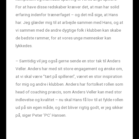
For at have disse redskaber kræver det, at man har solid
erfaring indenfor trænerfaget – og det må sige, at Hans
har. Jeg glæder mig til at arbejde sammen med Hans, og at
vi sammen med de andre dygtige folk i klubben kan skabe
de bedste rammer, for at vores unge mennesker kan
lykkedes.
– Samtidig vil jeg også gerne sende en stor tak til Anders
Veller. Anders har med sit store engagement og ønske om,
at vi skal være “tæt på spilleren”, været en stor inspiration
for mig og andre i klubben. Anders har fortolket rollen som
head of coaching præcis, som Anders Veller kan med stor
indlevelse og kvalitet – nu skal Hans få lov til at fylde rollen
ud på sin egen måde, og det bliver rigtig godt, er jeg sikker
på, siger Peter ’PC’ Hansen.