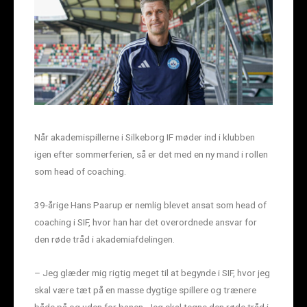
Når akademispillerne i Silkeborg IF møder ind i klubben
igen efter sommerferien, så er det med en ny mand i rollen
som head of coaching.
39-årige Hans Paarup er nemlig blevet ansat som head of
coaching i SIF, hvor han har det overordnede ansvar for
den røde tråd i akademiafdelingen.
– Jeg glæder mig rigtig meget til at begynde i SIF, hvor jeg
skal være tæt på en masse dygtige spillere og trænere
både på og uden for banen. Jeg skal tegne den røde tråd i