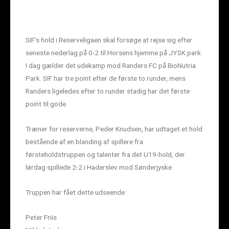
SIF’s hold i Reserveligaen skal forsøge at rejse sig efter
seneste nederlag på 0-2 til Horsens hjemme på JYSK park.
I dag gælder det udekamp mod Randers FC på BioNutria
Park. SIF har tre point efter de første to runder, mens
Randers ligeledes efter to runder stadig har det første
point til gode.
Træner for reserverne, Peder Knudsen, har udtaget et hold
bestående af en blanding af spillere fra
førsteholdstruppen og talenter fra det U19-hold, der
lørdag spillede 2-2 i Haderslev mod Sønderjyske.
Truppen har fået dette udseende:
Peter Friis