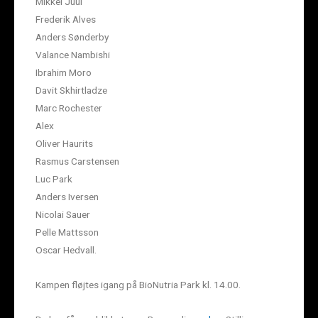
Mikkel Juul
Frederik Alves
Anders Sønderby
Valance Nambishi
Ibrahim Moro
Davit Skhirtladze
Marc Rochester
Alex
Oliver Haurits
Rasmus Carstensen
Luc Park
Anders Iversen
Nicolai Sauer
Pelle Mattsson
Oscar Hedvall.
Kampen fløjtes igang på BioNutria Park kl. 14.00.