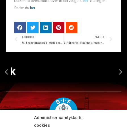
Du kan få overblikket over Reserveligaen
her
. Stillingen
finder du
her
.
FORRIGE
NÆSTE
U14 kom tilbage os sikrede sig 4-4
SIF åbner billetsalget til Helsingør-kampen
Administrer samtykke til
cookies