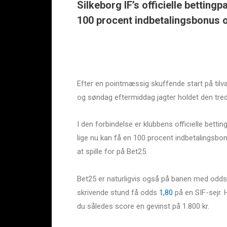
Silkeborg IF’s officielle bettingp
100 procent indbetalingsbonus op
Efter en pointmæssig skuffende start på til
og søndag eftermiddag jagter holdet den tred
I den forbindelse er klubbens officielle bettin
lige nu kan få en 100 procent indbetalingsbonu
at spille for på Bet25.
Bet25 er naturligvis også på banen med odd
skrivende stund få odds
1,80
på en SIF-sejr. 
du således score en gevinst på 1.800 kr.