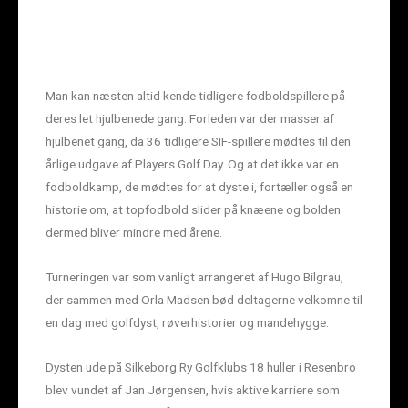
Man kan næsten altid kende tidligere fodboldspillere på
deres let hjulbenede gang. Forleden var der masser af
hjulbenet gang, da 36 tidligere SIF-spillere mødtes til den
årlige udgave af Players Golf Day. Og at det ikke var en
fodboldkamp, de mødtes for at dyste i, fortæller også en
historie om, at topfodbold slider på knæene og bolden
dermed bliver mindre med årene.
Turneringen var som vanligt arrangeret af Hugo Bilgrau,
der sammen med Orla Madsen bød deltagerne velkomne til
en dag med golfdyst, røverhistorier og mandehygge.
Dysten ude på Silkeborg Ry Golfklubs 18 huller i Resenbro
blev vundet af Jan Jørgensen, hvis aktive karriere som