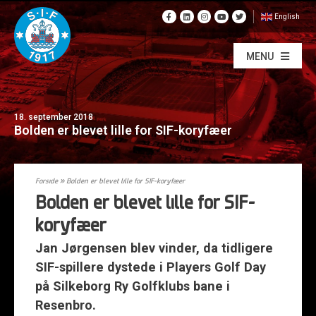
English
MENU
18. september 2018
Bolden er blevet lille for SIF-koryfæer
Forside
»
Bolden er blevet lille for SIF-koryfæer
Bolden er blevet lille for SIF-
koryfæer
Jan Jørgensen blev vinder, da tidligere
SIF-spillere dystede i Players Golf Day
på Silkeborg Ry Golfklubs bane i
Resenbro.