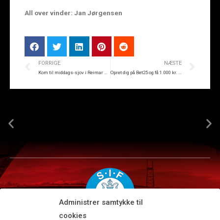
All over vinder: Jan Jørgensen
FORRIGE
NÆSTE
Kom til middags-sjov i Reimar Foyeren på søndag
Opret dig på Bet25 og få 1.000 kr. i bonus
Administrer samtykke til
cookies