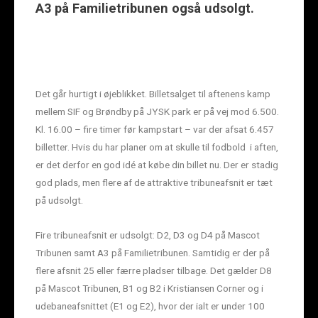
A3 på Familietribunen også udsolgt.
Det går hurtigt i øjeblikket. Billetsalget til aftenens kamp
mellem SIF og Brøndby på JYSK park er på vej mod 6.500.
Kl. 16.00 – fire timer før kampstart – var der afsat 6.457
billetter. Hvis du har planer om at skulle til fodbold i aften,
er det derfor en god idé at købe din billet nu. Der er stadig
god plads, men flere af de attraktive tribuneafsnit er tæt
på udsolgt.
Fire tribuneafsnit er udsolgt: D2, D3 og D4 på Mascot
Tribunen samt A3 på Familietribunen. Samtidig er der på
flere afsnit 25 eller færre pladser tilbage. Det gælder D8
på Mascot Tribunen, B1 og B2 i Kristiansen Corner og i
udebaneafsnittet (E1 og E2), hvor der ialt er under 100