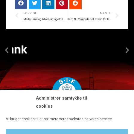
FORRIGE
NÆSTE
Mads Emil og Alves udtaget til U21-landsholdet
Kent N.: Vi gjorde det svært for Brøndby
Administrer samtykke til
cookies
Silkeborg IF A/S · JYSK park, Ansvej 104 · DK-8600 Silkeborg
Vi bruger cookies til at optimere vores websted og vores service.
Tlf 8680 4477 · Fax 8680 4647 · Kontortid man-fre kl. 9-15