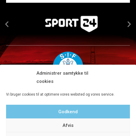
Administrer samtykke til
cookies
Silkeborg IF A/S · JYSK park, Ansvej 104 · DK-8600 Silkeborg
Vi bruger cookies til at optimere vores websted og vores service.
Tlf 8680 4477 · Fax 8680 4647 · Kontortid man-fre kl. 9-15
Godkend
Privatlivspolitik
Afvis