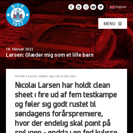
English
MENU
18. februar 2022
Larsen: Glæder mig som et lille barn
Forside
»
Larsen: Glæder mig som et lille barn
Nicolai Larsen har holdt clean
sheet i fire ud af fem testkampe
og føler sig godt rustet til
søndagens forårspremiere,
hvor der endelig skal point på