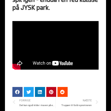
spil igen – endda i en fed kulisse
på JYSK park.
FORRIGE
NÆSTE
Det kan også kilde i maven på en gammel cirkushest
Truppen til forårspremieren