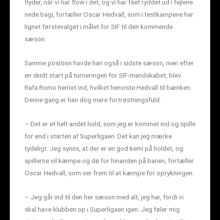
flyder, når vi har flow i det, og vi har fået ryddet ud i fejlene
nede bagi, fortæller Oscar Hedvall, som i testkampene har
lignet førstevalget i målet for SIF til den kommende
sæson.
Samme position havde han også i sidste sæson, men efter
en skidt start på turneringen for SIF-mandskabet, blev
Rafa Romo hentet ind, hvilket henviste Hedvall til bænken.
Denne gang er han dog mere fortrøstningsfuld.
– Det er et helt andet hold, som jeg er kommet ind og spille
for end i starten af Superligaen. Det kan jeg mærke
tydeligt. Jeg synes, at der er en god kemi på holdet, og
spillerne vil kæmpe og dø for hinanden på banen, fortæller
Oscar Hedvall, som ser frem til at kæmpe for oprykningen.
– Jeg går ind til den her sæson med alt, jeg har, fordi vi
skal have klubben op i Superligaen igen. Jeg føler mig