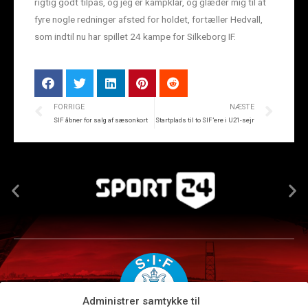
rigtig godt tilpas, og jeg er kampklar, og glæder mig til at
fyre nogle redninger afsted for holdet, fortæller Hedvall,
som indtil nu har spillet 24 kampe for Silkeborg IF.
FORRIGE
NÆSTE
SIF åbner for salg af sæsonkort
Startplads til to SIF’ere i U21-sejr
Administrer samtykke til