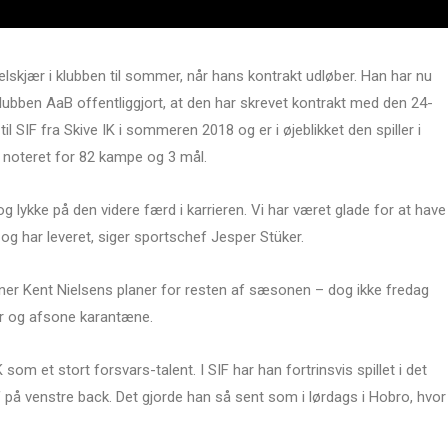
gelskjær i klubben til sommer, når hans kontrakt udløber. Han har nu
aklubben AaB offentliggjort, at den har skrevet kontrakt med den 24-
l SIF fra Skive IK i sommeren 2018 og er i øjeblikket den spiller i
er noteret for 82 kampe og 3 mål.
g lykke på den videre færd i karrieren. Vi har været glade for at have
og har leveret, siger sportschef Jesper Stüker.
æner Kent Nielsens planer for resten af sæsonen – dog ikke fredag
r og afsone karantæne.
 som et stort forsvars-talent. I SIF har han fortrinsvis spillet i det
på venstre back. Det gjorde han så sent som i lørdags i Hobro, hvor