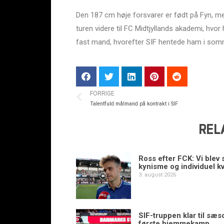
Den 187 cm høje forsvarer er født på Fyn, men 
turen videre til FC Midtjyllands akademi, hvor
fast mand, hvorefter SIF hentede ham i som
FORRIGE
Talentfuld målmand på kontrakt i SIF
REL
Ross efter FCK: Vi blev s
kynisme og individuel kv
3. august 2026
SIF-truppen klar til sæ
første hjemmekamp