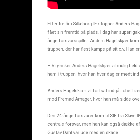
Efter tre år i Silkeborg IF stopper Anders Ha
fået sin fremtid på plads. I dag har superlig
årige forsvarsspiller. Anders Hagelskjær kom ti
truppen, der har flest kampe på sit c.v. Han 
– Vi ønsker Anders Hagelskjær al mulig held o
ham i truppen, hvor han hver dag er mødt ind 
Anders Hagelskjær vil fortsat indgå i cheftr
mod Fremad Amager, hvor han må sidde ove
Den 24-årige forsvarer kom til SIF fra Skive IK
centrale forsvar, men han kan også dække af 
Gustav Dahl var ude med en skade.