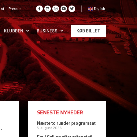
st
Presse
English
KLUBBEN
BUSINESS
KØB BILLET
SENESTE NYHEDER
Næste to runder programsat
.
5. august 2026