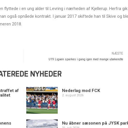
flyttede i en ung alder til Levring i nærheden af Kjellerup. Herfra gik
 han også opnåede kontrakt. I januar 2017 skiftede han til Skive og bl
meren 2018.
NÆSTE
U19 Ligaen sparkes i gang igen med mange ubekendte
ATEREDE NYHEDER
traffet af
Nederlag mod FCK
alitet
2. august 2026
sonens
Nu åbner sæsonen på JYSK par
31. juli 2026