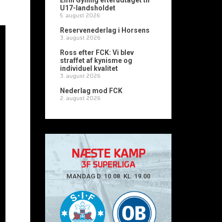
Emil Gylling efterudtaget til
U17-landsholdet
5. august 2026
Reservenederlag i Horsens
3. august 2026
Ross efter FCK: Vi blev
straffet af kynisme og
individuel kvalitet
3. august 2026
Nederlag mod FCK
2. august 2026
NÆSTE KAMP
3F SUPERLIGA
MANDAG D. 10.08. KL. 19.00