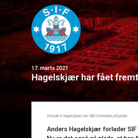
17. marts 2021
Hagelskjær har fået fremt
Forside
»
Hagelskjær har fået fremtiden på plads
Anders Hagelskjær forlader SIF 