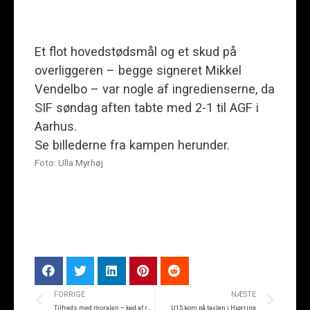
Et flot hovedstødsmål og et skud på
overliggeren – begge signeret Mikkel
Vendelbo – var nogle af ingredienserne, da
SIF søndag aften tabte med 2-1 til AGF i
Aarhus.
Se billederne fra kampen herunder.
Foto: Ulla Myrhøj
FORRIGE
NÆSTE
Tilfreds med moralen – ked af resultatet
U15 kom på tavlen i Hjørring