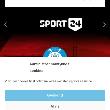
Administrer samtykke til
cookies
Silkeborg IF A/S · JYSK park, Ansvej 104 · DK-8600 Silkeborg
Vi bruger cookies til at optimere vores websted og vores service.
Tlf 8680 4477 · Fax 8680 4647 · Kontortid man-fre kl. 9-15
Godkend
Privatlivspolitik
Afvis