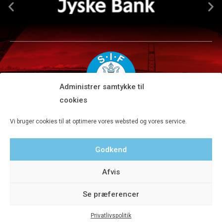
Administrer samtykke til
cookies
Silkeborg IF A/S · JYSK park, Ansvej 104 · DK-8600 Silkeborg
Vi bruger cookies til at optimere vores websted og vores service.
Tlf 8680 4477 · Fax 8680 4647 · Kontortid man-fre kl. 9-15
Godkend
Privatlivspolitik
Afvis
Se præferencer
Privatlivspolitik
© 2020 Silkeborg IF A/S - Designet af Aveo - web&marketing