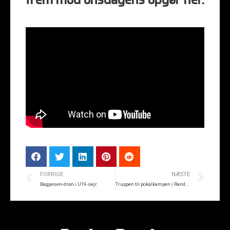
frem mod onsdagens opgør her.
FORRIGE
NÆSTE
Baggesen-drøn i U19-sejr
Truppen til pokalkampen i Randers