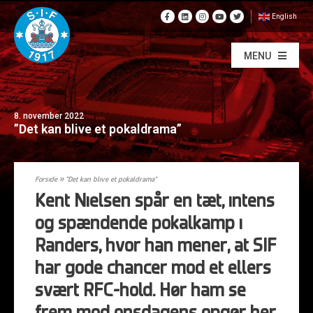
English
MENU
8. november 2022
”Det kan blive et pokaldrama”
Forside
»
”Det kan blive et pokaldrama”
Kent Nielsen spår en tæt, intens
og spændende pokalkamp i
Randers, hvor han mener, at SIF
har gode chancer mod et ellers
svært RFC-hold. Hør ham se