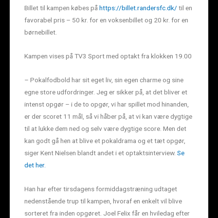
Billet til kampen købes på
https://billet.randersfc.dk/
til en
favorabel pris – 50 kr. for en voksenbillet og 20 kr. for en
børnebillet.
Kampen vises på TV3 Sport med optakt fra klokken 19.00
– Pokalfodbold har sit eget liv, sin egen charme og sine
egne store udfordringer. Jeg er sikker på, at det bliver et
intenst opgør – i de to opgør, vi har spillet mod hinanden,
er der scoret 11 mål, så vi håber på, at vi kan være dygtige
til at lukke dem ned og selv være dygtige score. Men det
kan godt gå hen at blive et pokaldrama og et tæt opgør,
siger Kent Nielsen blandt andet i et optaktsinterview.
Se
det her.
Han har efter tirsdagens formiddagstræning udtaget
nedenstående trup til kampen, hvoraf en enkelt vil blive
sorteret fra inden opgøret. Joel Felix får en hviledag efter