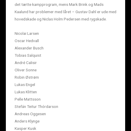
det tætte kampprogram, mens Mark Brink og Mads
Kaalund har problemer med låret – Gustav Dahl er ude med
hovedskade og Niclas Holm Pedersen med rygskade.
Nicolai Larsen
Oscar Hedvall
Alexander Busch
Tobias Salquist
André Calisir
Oliver Sonne
Robin Østrøm
Lukas Engel
Lukas Klitten
Pelle Mattsson
Stefán Teitur Thórdarson
Andreas Oggesen
Anders Klynge
Kasper Kusk