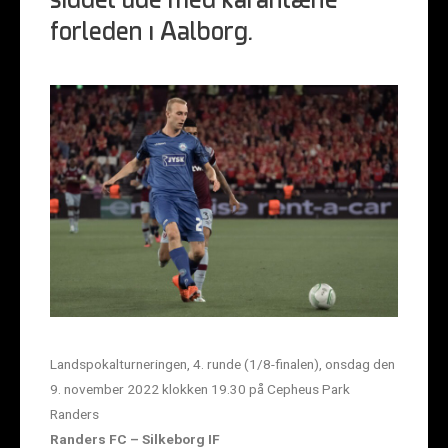
siddet ude med karantæne
forleden i Aalborg.
Landspokalturneringen, 4. runde (1/8-finalen), onsdag den
9. november 2022 klokken 19.30 på Cepheus Park
Randers
Randers FC – Silkeborg IF