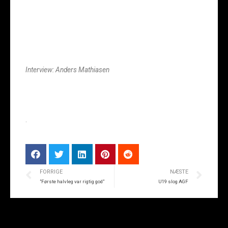
Interview: Anders Mathiasen
.
FORRIGE
NÆSTE
”Første halvleg var rigtig god”
U19 slog AGF