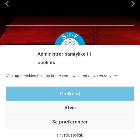
Administrer samtykke til
cookies
Silkeborg IF A/S · JYSK park, Ansvej 104 · DK-8600 Silkeborg
Vi bruger cookies til at optimere vores websted og vores service.
Tlf 8680 4477 · Fax 8680 4647 · Kontortid man-fre kl. 9-15
Godkend
Privatlivspolitik
Afvis
Se præferencer
Privatlivspolitik
© 2020 Silkeborg IF A/S - Designet af Aveo - web&marketing