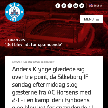
English
MENU
3. oktober 2022
”Det blev lidt for spændende”
Forside
»
”Det blev lidt for spændende”
Anders Klynge glædede sig
over tre point, da Silkeborg IF
søndag eftermiddag slog
gæsterne fra AC Horsens med
2-1 – i en kamp, der i fynboens