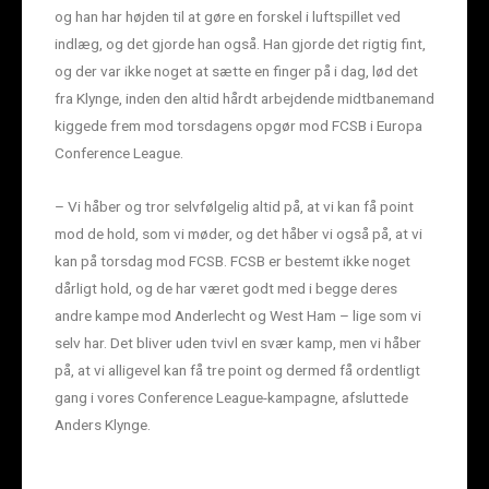
og han har højden til at gøre en forskel i luftspillet ved
indlæg, og det gjorde han også. Han gjorde det rigtig fint,
og der var ikke noget at sætte en finger på i dag, lød det
fra Klynge, inden den altid hårdt arbejdende midtbanemand
kiggede frem mod torsdagens opgør mod FCSB i Europa
Conference League.
– Vi håber og tror selvfølgelig altid på, at vi kan få point
mod de hold, som vi møder, og det håber vi også på, at vi
kan på torsdag mod FCSB. FCSB er bestemt ikke noget
dårligt hold, og de har været godt med i begge deres
andre kampe mod Anderlecht og West Ham – lige som vi
selv har. Det bliver uden tvivl en svær kamp, men vi håber
på, at vi alligevel kan få tre point og dermed få ordentligt
gang i vores Conference League-kampagne, afsluttede
Anders Klynge.