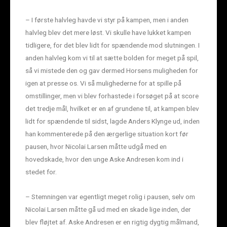
– I første halvleg havde vi styr på kampen, men i anden
halvleg blev det mere løst. Vi skulle have lukket kampen
tidligere, for det blev lidt for spændende mod slutningen. I
anden halvleg kom vi til at sætte bolden for meget på spil,
så vi mistede den og gav dermed Horsens muligheden for
igen at presse os. Vi så mulighederne for at spille på
omstillinger, men vi blev forhastede i forsøget på at score
det tredje mål, hvilket er en af grundene til, at kampen blev
lidt for spændende til sidst, lagde Anders Klynge ud, inden
han kommenterede på den ærgerlige situation kort før
pausen, hvor Nicolai Larsen måtte udgå med en
hovedskade, hvor den unge Aske Andresen kom ind i
stedet for.
– Stemningen var egentligt meget rolig i pausen, selv om
Nicolai Larsen måtte gå ud med en skade lige inden, der
blev fløjtet af. Aske Andresen er en rigtig dygtig målmand,