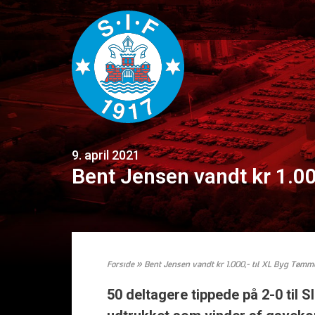
9. april 2021
Bent Jensen vandt kr 1.0
Forside
»
Bent Jensen vandt kr 1.000,- til XL Byg Tøm
50 deltagere tippede på 2-0 til 