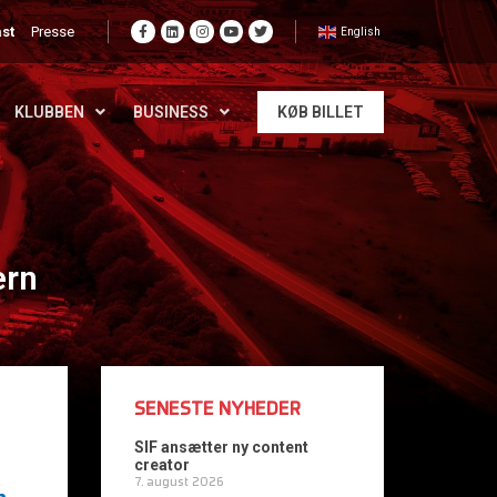
st
Presse
English
KLUBBEN
BUSINESS
KØB BILLET
ern
SENESTE NYHEDER
SIF ansætter ny content
creator
7. august 2026