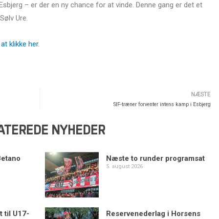
sbjerg – er der en ny chance for at vinde. Denne gang er det et
 Sølv Ure.
t klikke her.
NÆSTE
SIF-træner forventer intens kamp i Esbjerg
ATEREDE NYHEDER
Betano
Næste to runder programsat
5. august 2026
 til U17-
Reservenederlag i Horsens