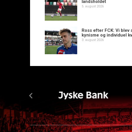
landsholdet
5. august 2026
Ross efter FCK: Vi blev s
kynisme og individuel kv
3. august 2026