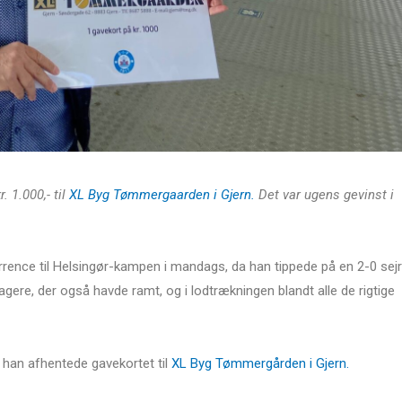
 1.000,- til
XL Byg Tømmergaarden i Gjern.
Det var ugens gevinst i
urrence til Helsingør-kampen i mandags, da han tippede på en 2-0 sejr
eltagere, der også havde ramt, og i lodtrækningen blandt alle de rigtige
 han afhentede gavekortet til
XL Byg Tømmergården i Gjern.