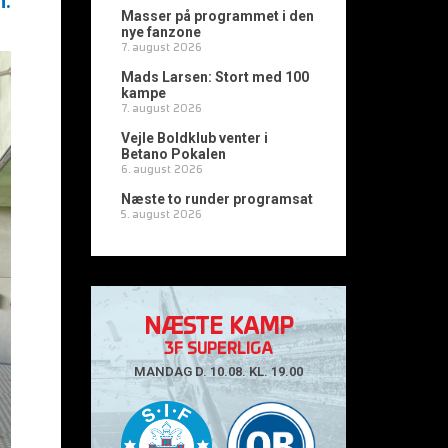
n.
Masser på programmet i den
nye fanzone
7. august 2026
Mads Larsen: Stort med 100
kampe
7. august 2026
Vejle Boldklub venter i
Betano Pokalen
6. august 2026
Næste to runder programsat
5. august 2026
NÆSTE KAMP
3F SUPERLIGA
MANDAG D. 10.08. KL. 19.00