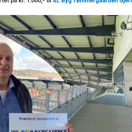
t på kr. 1.000,- til
XL Byg Tømmergaarden Gjer