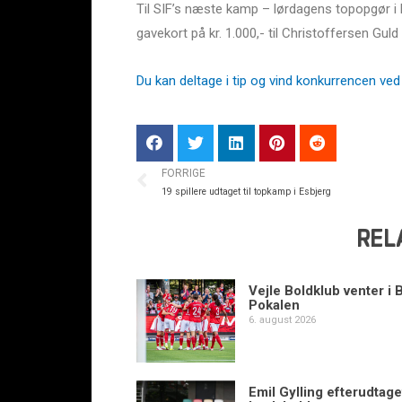
Til SIF’s næste kamp – lørdagens topopgør i E
gavekort på kr. 1.000,- til Christoffersen Guld
Du kan deltage i tip og vind konkurrencen ved a
FORRIGE
19 spillere udtaget til topkamp i Esbjerg
REL
Vejle Boldklub venter i 
Pokalen
6. august 2026
Emil Gylling efterudtaget