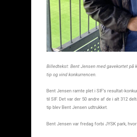
Billedtekst: Bent Jensen med gavekortet på kr.
tip og vind konkurrencen.
Bent Jensen ramte plet i SIF’s resultat-konk
til SIF. Det var der 50 andre af de i alt 312 d
tip blev Bent Jensen udtrukket.
Bent Jensen var fredag forbi JYSK park, hvor