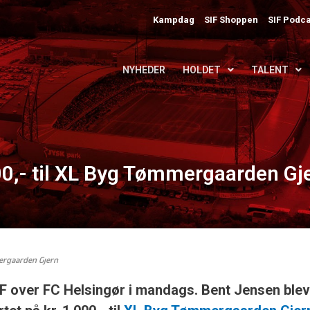
Kampdag
SIF Shoppen
SIF Podca
NYHEDER
HOLDET
TALENT
00,- til XL Byg Tømmergaarden Gj
mergaarden Gjern
SIF over FC Helsingør i mandags. Bent Jensen blev