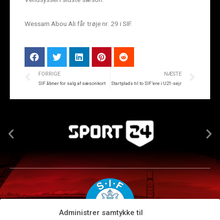
Wessam Abou Ali får trøje nr. 29 i SIF.
FORRIGE
NÆSTE
SIF åbner for salg af sæsonkort
Startplads til to SIF’ere i U21-sejr
Administrer samtykke til