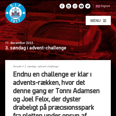
English
MENU
11. december 2022
3. søndag i advent-challenge
Forside
»
3. søndag i advent-challenge
Endnu en challenge er klar i
advents-rækken, hvor det
denne gang er Tonni Adamsen
og Joel Felix, der dyster
drabeligt på præcisionsspark