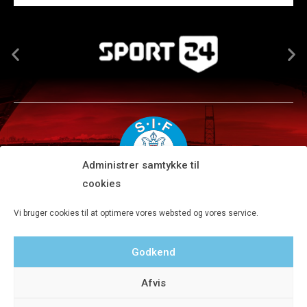
Administrer samtykke til
cookies
Silkeborg IF A/S · JYSK park, Ansvej 104 · DK-8600 Silkeborg
Vi bruger cookies til at optimere vores websted og vores service.
Tlf 8680 4477 · Fax 8680 4647 · Kontortid man-fre kl. 9-15
Godkend
Privatlivspolitik
Afvis