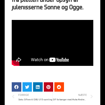
fra pletten under opsyn af
julenisserne Sonne og Ogge.
FORRIGE
NÆSTE
Seks SIFere til DBU U15-samling
SIF forlænger med Aske Andresen