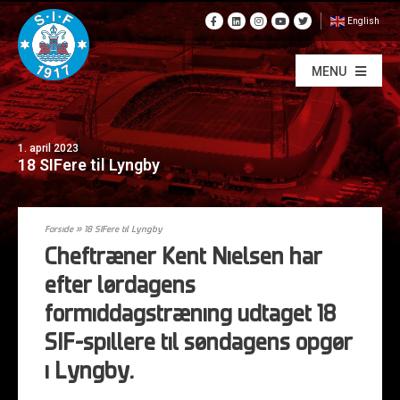
English
MENU
1. april 2023
18 SIFere til Lyngby
Forside
»
18 SIFere til Lyngby
Cheftræner Kent Nielsen har
efter lørdagens
formiddagstræning udtaget 18
SIF-spillere til søndagens opgør
i Lyngby.