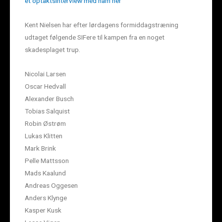
et optaktsinterview med ham her
Kent Nielsen har efter lørdagens formiddagstræning
udtaget følgende SIFere til kampen fra en noget
skadesplaget trup.
Nicolai Larsen
Oscar Hedvall
Alexander Busch
Tobias Salquist
Robin Østrøm
Lukas Klitten
Mark Brink
Pelle Mattsson
Mads Kaalund
Andreas Oggesen
Anders Klynge
Kasper Kusk