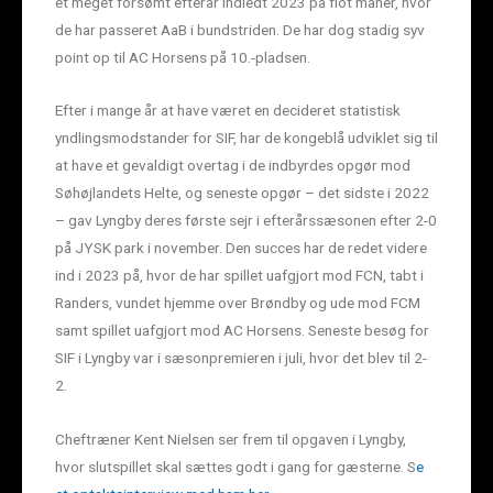
et meget forsømt efterår indledt 2023 på flot manér, hvor
de har passeret AaB i bundstriden. De har dog stadig syv
point op til AC Horsens på 10.-pladsen.
Efter i mange år at have været en decideret statistisk
yndlingsmodstander for SIF, har de kongeblå udviklet sig til
at have et gevaldigt overtag i de indbyrdes opgør mod
Søhøjlandets Helte, og seneste opgør – det sidste i 2022
– gav Lyngby deres første sejr i efterårssæsonen efter 2-0
på JYSK park i november. Den succes har de redet videre
ind i 2023 på, hvor de har spillet uafgjort mod FCN, tabt i
Randers, vundet hjemme over Brøndby og ude mod FCM
samt spillet uafgjort mod AC Horsens. Seneste besøg for
SIF i Lyngby var i sæsonpremieren i juli, hvor det blev til 2-
2.
Cheftræner Kent Nielsen ser frem til opgaven i Lyngby,
hvor slutspillet skal sættes godt i gang for gæsterne. S
e