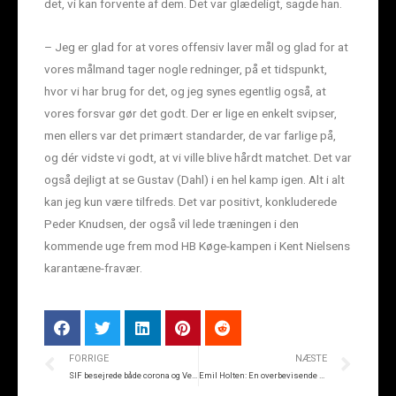
det, vi kan forvente af dem. Det var glædeligt, sagde han.
– Jeg er glad for at vores offensiv laver mål og glad for at
vores målmand tager nogle redninger, på et tidspunkt,
hvor vi har brug for det, og jeg synes egentlig også, at
vores forsvar gør det godt. Der er lige en enkelt svipser,
men ellers var det primært standarder, de var farlige på,
og dér vidste vi godt, at vi ville blive hårdt matchet. Det var
også dejligt at se Gustav (Dahl) i en hel kamp igen. Alt i alt
kan jeg kun være tilfreds. Det var positivt, konkluderede
Peder Knudsen, der også vil lede træningen i den
kommende uge frem mod HB Køge-kampen i Kent Nielsens
karantæne-fravær.
FORRIGE
NÆSTE
SIF besejrede både corona og Vendsyssel
Emil Holten: En overbevisende sejr