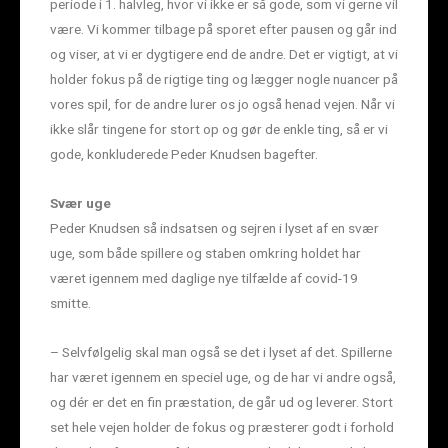
periode i 1. halvleg, hvor vi ikke er så gode, som vi gerne vil
være. Vi kommer tilbage på sporet efter pausen og går ind
og viser, at vi er dygtigere end de andre. Det er vigtigt, at vi
holder fokus på de rigtige ting og lægger nogle nuancer på
vores spil, for de andre lurer os jo også henad vejen. Når vi
ikke slår tingene for stort op og gør de enkle ting, så er vi
gode, konkluderede Peder Knudsen bagefter.
Svær uge
Peder Knudsen så indsatsen og sejren i lyset af en svær
uge, som både spillere og staben omkring holdet har
været igennem med daglige nye tilfælde af covid-19
smitte.
– Selvfølgelig skal man også se det i lyset af det. Spillerne
har været igennem en speciel uge, og de har vi andre også,
og dér er det en fin præstation, de går ud og leverer. Stort
set hele vejen holder de fokus og præsterer godt i forhold