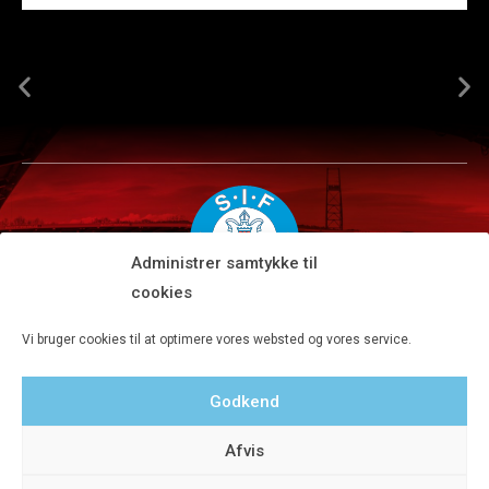
Administrer samtykke til
cookies
Silkeborg IF A/S · JYSK park, Ansvej 104 · DK-8600 Silkeborg
Vi bruger cookies til at optimere vores websted og vores service.
Tlf 8680 4477 · Fax 8680 4647 · Kontortid man-fre kl. 9-15
Godkend
Privatlivspolitik
Afvis