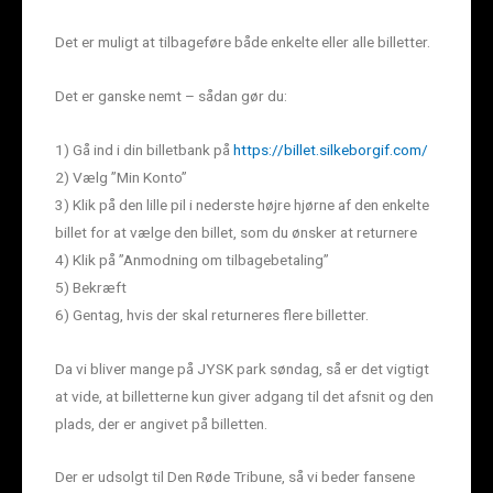
Det er muligt at tilbageføre både enkelte eller alle billetter.
Det er ganske nemt – sådan gør du:
1) Gå ind i din billetbank på
https://billet.silkeborgif.com/
2) Vælg ”Min Konto”
3) Klik på den lille pil i nederste højre hjørne af den enkelte
billet for at vælge den billet, som du ønsker at returnere
4) Klik på ”Anmodning om tilbagebetaling”
5) Bekræft
6) Gentag, hvis der skal returneres flere billetter.
Da vi bliver mange på JYSK park søndag, så er det vigtigt
at vide, at billetterne kun giver adgang til det afsnit og den
plads, der er angivet på billetten.
Der er udsolgt til Den Røde Tribune, så vi beder fansene