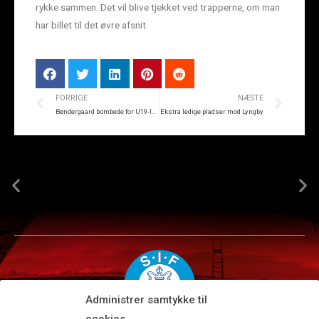
rykke sammen. Det vil blive tjekket ved trapperne, om man
har billet til det øvre afsnit.
FORRIGE
NÆSTE
Bøndergaard bombede for U19-landsholdet
Ekstra ledige pladser mod Lyngby
Administrer samtykke til