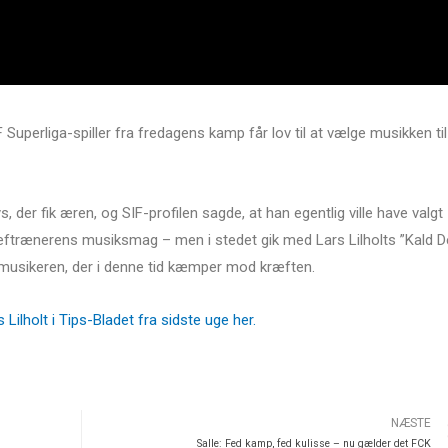
Superliga-spiller fra fredagens kamp får lov til at vælge musikken til
, der fik æren, og SIF-profilen sagde, at han egentlig ville have valgt
trænerens musiksmag – men i stedet gik med Lars Lilholts ”Kald D
l musikeren, der i denne tid kæmper mod kræften.
Lilholt i Tips-Bladet fra sidste uge her.
NÆSTE
Salle: Fed kamp, fed kulisse – nu gælder det FCK