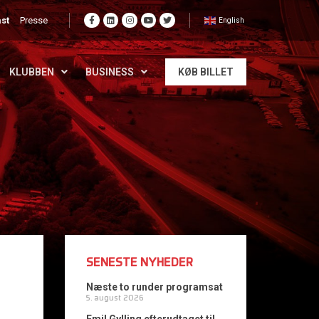
st
Presse
English
KLUBBEN
BUSINESS
KØB BILLET
SENESTE NYHEDER
Næste to runder programsat
5. august 2026