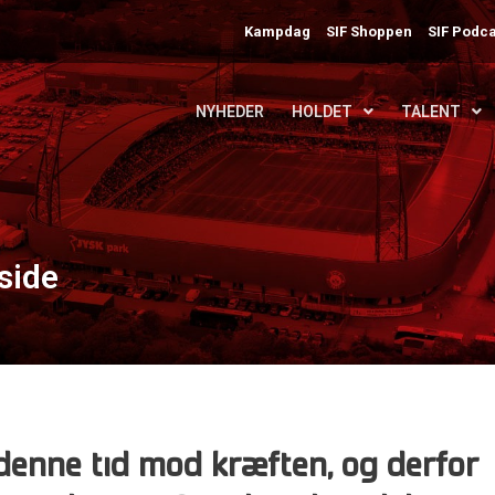
Kampdag
SIF Shoppen
SIF Podca
NYHEDER
HOLDET
TALENT
nside
 denne tid mod kræften, og derfor