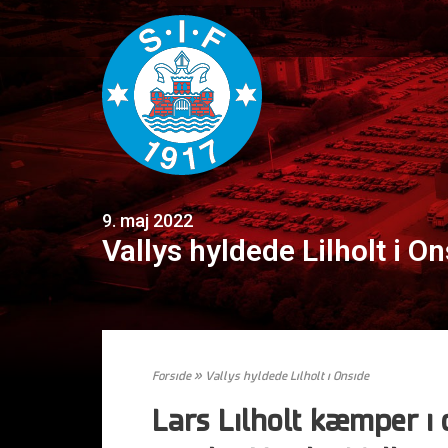
9. maj 2022
Vallys hyldede Lilholt i O
Forside
»
Vallys hyldede Lilholt i Onside
Lars Lilholt kæmper i