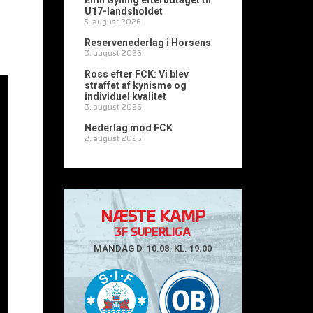
Emil Gylling efterudtaget til
U17-landsholdet
5. august 2026
Reservenederlag i Horsens
3. august 2026
Ross efter FCK: Vi blev
straffet af kynisme og
individuel kvalitet
3. august 2026
Nederlag mod FCK
2. august 2026
NÆSTE KAMP
3F SUPERLIGA
MANDAG D. 10.08. KL. 19.00