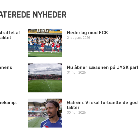
ATEREDE NYHEDER
traffet af
Nederlag mod FCK
alitet
2. august 2026
sonens
Nu åbner sæsonen på JYSK par
31. juli 2026
mekamp:
Østrøm: Vi skal fortsætte de go
takter
30. juli 2026