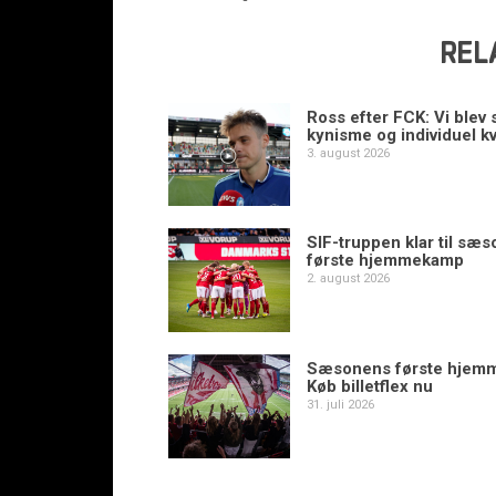
REL
Ross efter FCK: Vi blev s
kynisme og individuel kv
3. august 2026
SIF-truppen klar til sæ
første hjemmekamp
2. august 2026
Sæsonens første hjem
Køb billetflex nu
31. juli 2026