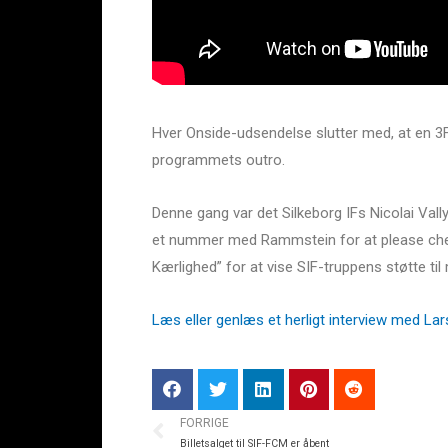
Hver Onside-udsendelse slutter med, at en 3F 
programmets outro.
Denne gang var det Silkeborg IFs Nicolai Vallys
et nummer med Rammstein for at please chef
Kærlighed” for at vise SIF-truppens støtte ti
Læs eller genlæs et herligt interview med Lars 
FORRIGE
Billetsalget til SIF-FCM er åbent