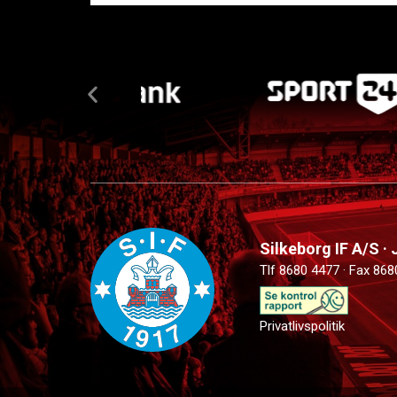
Silkeborg IF A/S ·
Tlf 8680 4477 · Fax 868
Privatlivspolitik