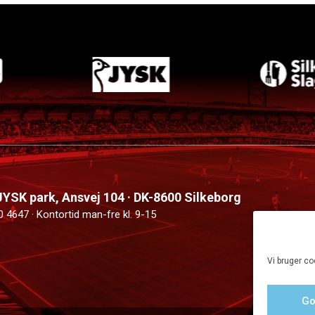
 JYSK park, Ansvej 104 · DK-8600 Silkeborg
0 4647 · Kontortid man-fre kl. 9-15
Vi bruger co
Go