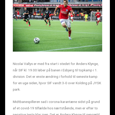
Nicolai Vallys er med fra start i stedet for Anders Klynge,
når SIF kl. 19.00 løber på banen i Esbjerg til topkamp i 1.
division. Det er enste ændring i forhold til seneste kamp
for en uge siden, hjvor SIF vandt 3-0 over Kolding på JYSK
park.
Midtbanespilleren sad i corona-karantæne sidst på grund
af et covid-19 tilfælde hos nærtstående, men er efter to
negative tests klar igen. Det er Anders Klynge til gengæld