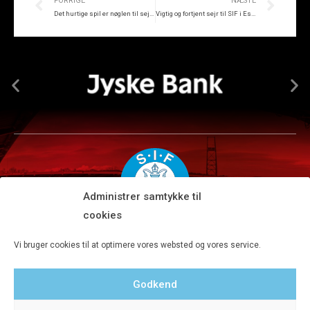
FORRIGE
NÆSTE
Det hurtige spil er nøglen til sejr i Esbjerg
Vigtig og fortjent sejr til SIF i Esbjerg
Administrer samtykke til
cookies
Silkeborg IF A/S · JYSK park, Ansvej 104 · DK-8600 Silkeborg
Vi bruger cookies til at optimere vores websted og vores service.
Tlf 8680 4477 · Fax 8680 4647 · Kontortid man-fre kl. 9-15
Godkend
Privatlivspolitik