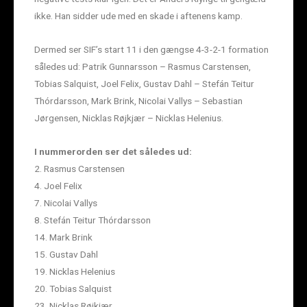
ikke. Han sidder ude med en skade i aftenens kamp.
Dermed ser SIF’s start 11 i den gængse 4-3-2-1 formation
således ud: Patrik Gunnarsson – Rasmus Carstensen,
Tobias Salquist, Joel Felix, Gustav Dahl – Stefán Teitur
Thórdarsson, Mark Brink, Nicolai Vallys – Sebastian
Jørgensen, Nicklas Røjkjær – Nicklas Helenius.
I nummerorden ser det således ud:
2. Rasmus Carstensen
4. Joel Felix
7. Nicolai Vallys
8. Stefán Teitur Thórdarsson
14. Mark Brink
15. Gustav Dahl
19. Nicklas Helenius
20. Tobias Salquist
23. Nicklas Røjkjær