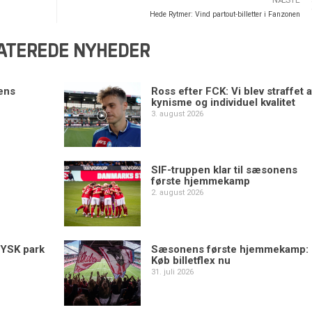
NÆSTE
Hede Rytmer: Vind partout-billetter i Fanzonen
ATEREDE NYHEDER
ens
Ross efter FCK: Vi blev straffet a
kynisme og individuel kvalitet
3. august 2026
SIF-truppen klar til sæsonens
første hjemmekamp
2. august 2026
YSK park
Sæsonens første hjemmekamp:
Køb billetflex nu
31. juli 2026