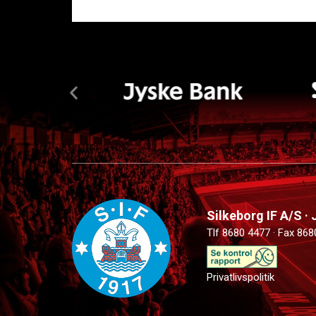
Silkeborg IF A/S ·
Tlf 8680 4477 · Fax 868
Privatlivspolitik