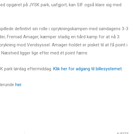
med opgøret på JYSK park, uafgjort, kan SIF også klare sig med
pillede definitivt sin rolle i oprykningskampen med søndagens 3-3
der, Fremad Amager, kæmper stadig en hård kamp for at nå 3.
rykning mod Vendsyssel. Amager-holdet er pisket til at få point i
 Næstved ligger lige efter med ét point færre.
SK park lørdag eftermiddag.
Klik her for adgang til billesystemet.
illerunde
her.