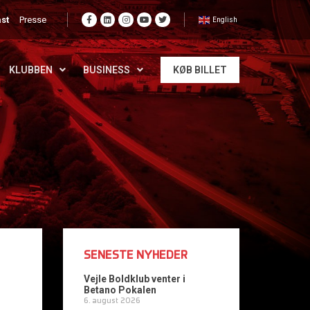
st
Presse
English
KLUBBEN
BUSINESS
KØB BILLET
SENESTE NYHEDER
Vejle Boldklub venter i
Betano Pokalen
6. august 2026