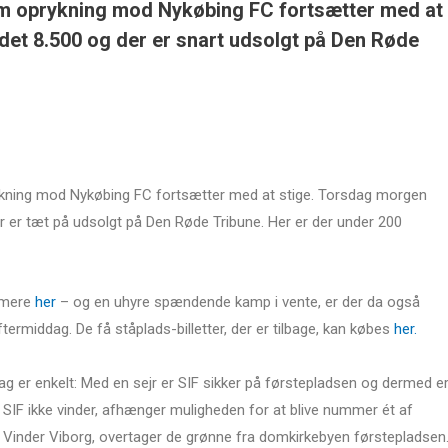
 om oprykning mod Nykøbing FC fortsætter med at
et 8.500 og der er snart udsolgt på Den Røde
prykning mod Nykøbing FC fortsætter med at stige. Torsdag morgen
der er tæt på udsolgt på Den Røde Tribune. Her er der under 200
 mere
her
– og en uhyre spændende kamp i vente, er der da også
rmiddag. De få ståplads-billetter, der er tilbage, kan købes
her.
g er enkelt: Med en sejr er SIF sikker på førstepladsen og dermed e
 SIF ikke vinder, afhænger muligheden for at blive nummer ét af
Vinder Viborg, overtager de grønne fra domkirkebyen førstepladsen