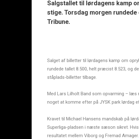
Salgstallet til lørdagens kamp
stige. Torsdag morgen rundede d
Tribune.
Salget af billetter til lørdagens kamp om o
rundede tallet 8.500, helt præcist 8.523, og 
ståplads-billetter tilbage.
Med Lars Lilholt Band som opvarming – læs
noget at komme efter på JYSK park lørdag efte
Kravet til Michael Hansens mandskab på lørda
Superliga-pladsen i næste sæson sikret. Hvis
resultatet mellem Viborg og Fremad Amager. 