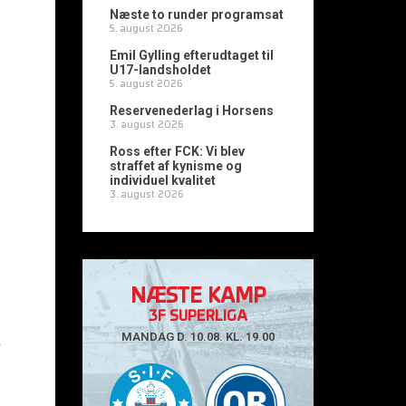
Næste to runder programsat
5. august 2026
Emil Gylling efterudtaget til
U17-landsholdet
5. august 2026
Reservenederlag i Horsens
3. august 2026
Ross efter FCK: Vi blev
straffet af kynisme og
individuel kvalitet
3. august 2026
NÆSTE KAMP
3F SUPERLIGA
MANDAG D. 10.08. KL. 19.00
r
.