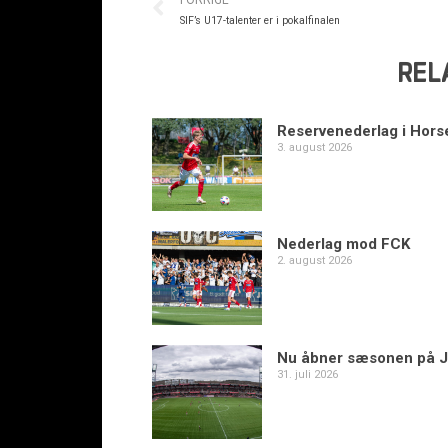
FORRIGE
SIF’s U17-talenter er i pokalfinalen
REL
Reservenederlag i Hors
3. august 2026
Nederlag mod FCK
2. august 2026
Nu åbner sæsonen på J
31. juli 2026