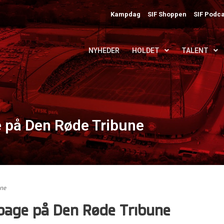
Kampdag
SIF Shoppen
SIF Podca
NYHEDER
HOLDET
TALENT
ge på Den Røde Tribune
une
ilbage på Den Røde Tribune