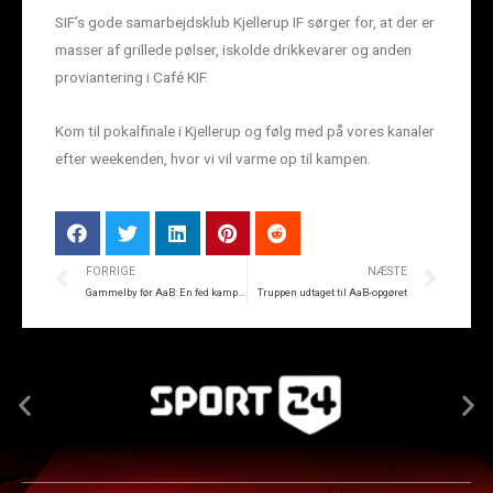
SIF’s gode samarbejdsklub Kjellerup IF sørger for, at der er
masser af grillede pølser, iskolde drikkevarer og anden
proviantering i Café KIF.
Kom til pokalfinale i Kjellerup og følg med på vores kanaler
efter weekenden, hvor vi vil varme op til kampen.
FORRIGE
NÆSTE
Gammelby før AaB: En fed kamp i en fed kulisse
Truppen udtaget til AaB-opgøret