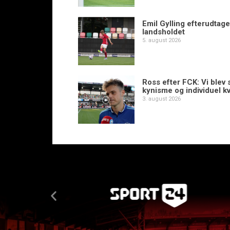
Emil Gylling efterudtaget
landsholdet
5. august 2026
Ross efter FCK: Vi blev s
kynisme og individuel kv
3. august 2026