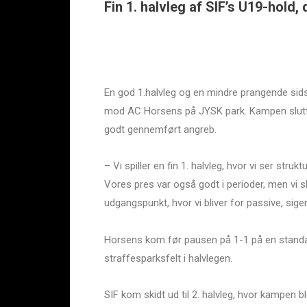
Fin 1. halvleg af SIF’s U19-hol
En god 1.halvleg og en mindre prangende sidst
mod AC Horsens på JYSK park. Kampen sluttede
godt gennemført angreb.
– Vi spiller en fin 1. halvleg, hvor vi ser strukt
Vores pres var også godt i perioder, men vi sk
udgangspunkt, hvor vi bliver for passive, si
Horsens kom før pausen på 1-1 på en standard
straffesparksfelt i halvlegen.
SIF kom skidt ud til 2. halvleg, hvor kampen b