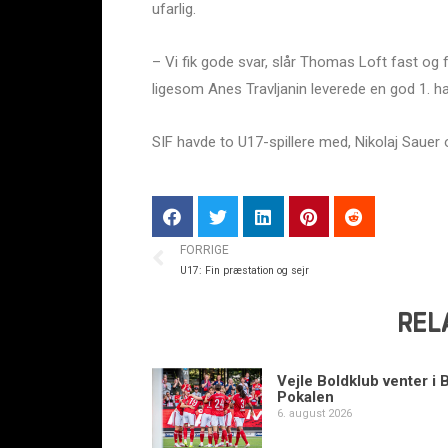
ufarlig.
– Vi fik gode svar, slår Thomas Loft fast og
ligesom Anes Travljanin leverede en god 1. ha
SIF havde to U17-spillere med, Nikolaj Sauer
FORRIGE
U17: Fin præstation og sejr
REL
Vejle Boldklub venter i 
Pokalen
6. august 2026