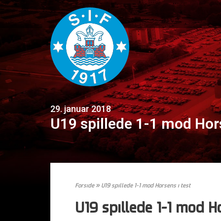
29. januar 2018
U19 spillede 1-1 mod Hors
Forside
»
U19 spillede 1-1 mod Horsens i test
U19 spillede 1-1 mod Ho