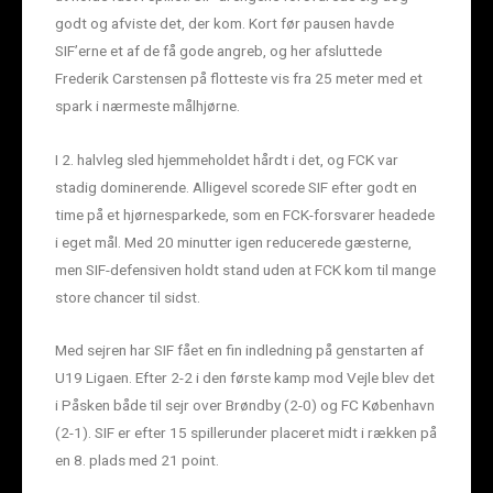
godt og afviste det, der kom. Kort før pausen havde
SIF’erne et af de få gode angreb, og her afsluttede
Frederik Carstensen på flotteste vis fra 25 meter med et
spark i nærmeste målhjørne.
I 2. halvleg sled hjemmeholdet hårdt i det, og FCK var
stadig dominerende. Alligevel scorede SIF efter godt en
time på et hjørnesparkede, som en FCK-forsvarer headede
i eget mål. Med 20 minutter igen reducerede gæsterne,
men SIF-defensiven holdt stand uden at FCK kom til mange
store chancer til sidst.
Med sejren har SIF fået en fin indledning på genstarten af
U19 Ligaen. Efter 2-2 i den første kamp mod Vejle blev det
i Påsken både til sejr over Brøndby (2-0) og FC København
(2-1). SIF er efter 15 spillerunder placeret midt i rækken på
en 8. plads med 21 point.