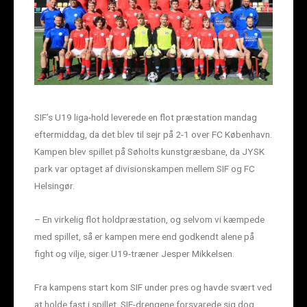
SIF’s U19 liga-hold leverede en flot præstation mandag
eftermiddag, da det blev til sejr på 2-1 over FC København.
Kampen blev spillet på Søholts kunstgræsbane, da JYSK
park var optaget af divisionskampen mellem SIF og FC
Helsingør.
– En virkelig flot holdpræstation, og selvom vi kæmpede
med spillet, så er kampen mere end godkendt alene på
fight og vilje, siger U19-træner Jesper Mikkelsen.
Fra kampens start kom SIF under pres og havde svært ved
at holde fast i spillet. SIF-drengene forsvarede sig dog