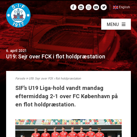
English
MENU
6. april 2021
U19: Sejr over FCK i flot holdpræstation
Forside
»
U19: Sejr over FCK i flot holdpræstation
SIF’s U19 Liga-hold vandt mandag
eftermiddag 2-1 over FC København på
en flot holdpræstation.