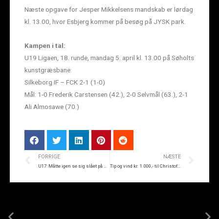
Næste opgave for Jesper Mikkelsens mandskab er lørdag
kl. 13.00, hvor Esbjerg kommer på besøg på JYSK park.
Kampen i tal:
U19 Ligaen, 18. runde, mandag 5. april kl. 13.00 på Søholts
kunstgræsbane:
Silkeborg IF – FCK 2-1 (1-0)
Mål: 1-0 Frederik Carstensen (42.), 2-0 Selvmål (63.), 2-1
Ali Almosawe (70.)
FORRIGE
NÆSTE
U17: Måtte igen se sig slået på Sjælland
Tip og vind kr. 1.000,- til Christoffersen Guld, Sølv & Ure