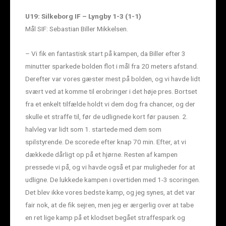
U19: Silkeborg IF – Lyngby 1-3 (1-1)
Mål SIF: Sebastian Biller Mikkelsen.
– Vi fik en fantastisk start på kampen, da Biller efter 3
minutter sparkede bolden flot i mål fra 20 meters afstand.
Derefter var vores gæster mest på bolden, og vi havde lidt
svært ved at komme til erobringer i det høje pres. Bortset
fra et enkelt tilfælde holdt vi dem dog fra chancer, og der
skulle et straffe til, før de udlignede kort før pausen. 2.
halvleg var lidt som 1. startede med dem som
spilstyrende. De scorede efter knap 70 min. Efter, at vi
dækkede dårligt op på et hjørne. Resten af kampen
pressede vi på, og vi havde også et par muligheder for at
udligne. De lukkede kampen i overtiden med 1-3 scoringen.
Det blev ikke vores bedste kamp, og jeg synes, at det var
fair nok, at de fik sejren, men jeg er ærgerlig over at tabe
en ret lige kamp på et klodset begået straffespark og