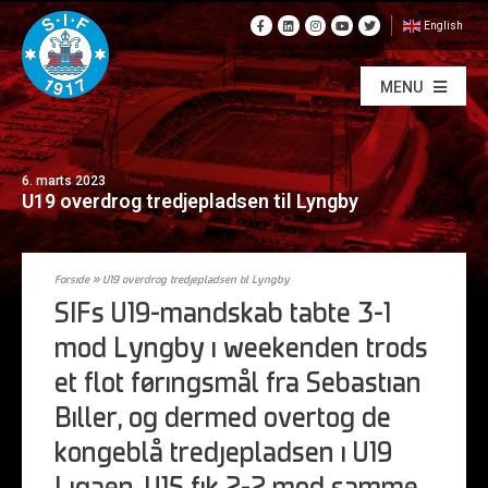
English
MENU
6. marts 2023
U19 overdrog tredjepladsen til Lyngby
Forside
»
U19 overdrog tredjepladsen til Lyngby
SIFs U19-mandskab tabte 3-1
mod Lyngby i weekenden trods
et flot føringsmål fra Sebastian
Biller, og dermed overtog de
kongeblå tredjepladsen i U19