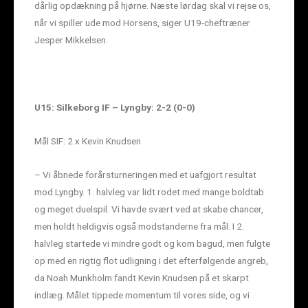
dårlig opdækning på hjørne. Næste lørdag skal vi rejse os,
når vi spiller ude mod Horsens, siger U19-cheftræner
Jesper Mikkelsen.
U15: Silkeborg IF – Lyngby: 2-2 (0-0)
Mål SIF: 2 x Kevin Knudsen
– Vi åbnede forårsturneringen med et uafgjort resultat
mod Lyngby. 1. halvleg var lidt rodet med mange boldtab
og meget duelspil. Vi havde svært ved at skabe chancer,
men holdt heldigvis også modstanderne fra mål. I 2.
halvleg startede vi mindre godt og kom bagud, men fulgte
op med en rigtig flot udligning i det efterfølgende angreb,
da Noah Munkholm fandt Kevin Knudsen på et skarpt
indlæg. Målet tippede momentum til vores side, og vi