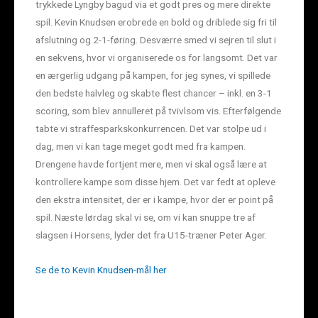
trykkede Lyngby bagud via et godt pres og mere direkte
spil. Kevin Knudsen erobrede en bold og driblede sig fri til
afslutning og 2-1-føring. Desværre smed vi sejren til slut i
en sekvens, hvor vi organiserede os for langsomt. Det var
en ærgerlig udgang på kampen, for jeg synes, vi spillede
den bedste halvleg og skabte flest chancer – inkl. en 3-1
scoring, som blev annulleret på tvivlsom vis. Efterfølgende
tabte vi straffesparkskonkurrencen. Det var stolpe ud i
dag, men vi kan tage meget godt med fra kampen.
Drengene havde fortjent mere, men vi skal også lære at
kontrollere kampe som disse hjem. Det var fedt at opleve
den ekstra intensitet, der er i kampe, hvor der er point på
spil. Næste lørdag skal vi se, om vi kan snuppe tre af
slagsen i Horsens, lyder det fra U15-træner Peter Ager.
Se de to Kevin Knudsen-mål her