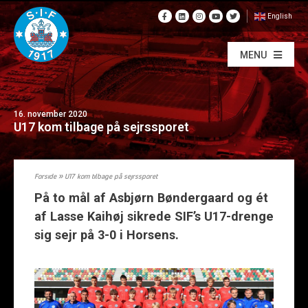
English
MENU
16. november 2020
U17 kom tilbage på sejrssporet
Forside
»
U17 kom tilbage på sejrssporet
På to mål af Asbjørn Bøndergaard og ét
af Lasse Kaihøj sikrede SIF’s U17-drenge
sig sejr på 3-0 i Horsens.