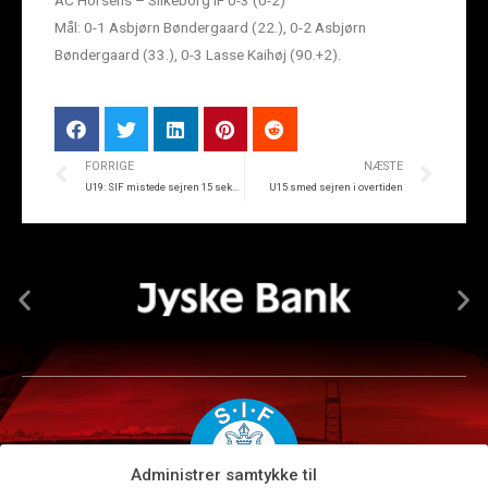
AC Horsens – Silkeborg IF 0-3 (0-2)
Mål: 0-1 Asbjørn Bøndergaard (22.), 0-2 Asbjørn
Bøndergaard (33.), 0-3 Lasse Kaihøj (90.+2).
FORRIGE
NÆSTE
U19: SIF mistede sejren 15 sekunder før tid
U15 smed sejren i overtiden
Administrer samtykke til