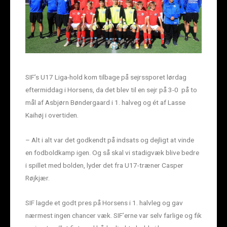
SIF’s U17 Liga-hold kom tilbage på sejrssporet lørdag
eftermiddag i Horsens, da det blev til en sejr på 3-0 på to
mål af Asbjørn Bøndergaard i 1. halveg og ét af Lasse
Kaihøj i overtiden.
– Alt i alt var det godkendt på indsats og dejligt at vinde
en fodboldkamp igen. Og så skal vi stadigvæk blive bedre
i spillet med bolden, lyder det fra U17-træner Casper
Røjkjær.
SIF lagde et godt pres på Horsens i 1. halvleg og gav
nærmest ingen chancer væk. SIF’erne var selv farlige og fik