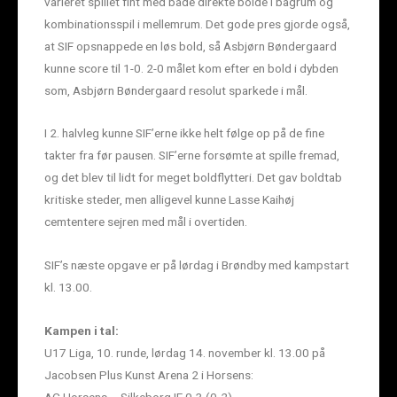
varieret spillet fint med både direkte bolde i bagrum og
kombinationsspil i mellemrum. Det gode pres gjorde også,
at SIF opsnappede en løs bold, så Asbjørn Bøndergaard
kunne score til 1-0. 2-0 målet kom efter en bold i dybden
som, Asbjørn Bøndergaard resolut sparkede i mål.
I 2. halvleg kunne SIF’erne ikke helt følge op på de fine
takter fra før pausen. SIF’erne forsømte at spille fremad,
og det blev til lidt for meget boldflytteri. Det gav boldtab
kritiske steder, men alligevel kunne Lasse Kaihøj
cemtentere sejren med mål i overtiden.
SIF’s næste opgave er på lørdag i Brøndby med kampstart
kl. 13.00.
Kampen i tal:
U17 Liga, 10. runde, lørdag 14. november kl. 13.00 på
Jacobsen Plus Kunst Arena 2 i Horsens: